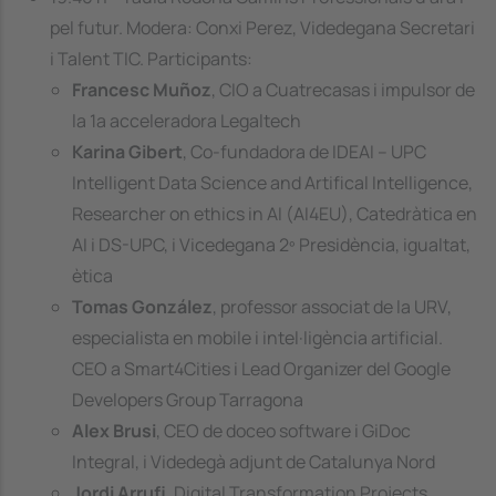
pel futur. Modera: Conxi Perez, Videdegana Secretari
i Talent TIC. Participants:
Francesc Muñoz
, CIO a Cuatrecasas i impulsor de
la 1a acceleradora Legaltech
Karina Gibert
, Co-fundadora de IDEAI – UPC
Intelligent Data Science and Artifical Intelligence,
Researcher on ethics in AI (AI4EU), Catedràtica en
AI i DS-UPC, i Vicedegana 2º Presidència, igualtat,
ètica
Tomas González
, professor associat de la URV,
especialista en mobile i intel·ligència artificial.
CEO a Smart4Cities i Lead Organizer del Google
Developers Group Tarragona
Alex Brusi
, CEO de doceo software i GiDoc
Integral, i Videdegà adjunt de Catalunya Nord
Jordi Arrufi
, Digital Transformation Projects