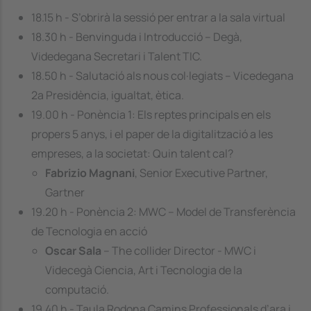
18.15 h - S’obrirà la sessió per entrar a la sala virtual
18.30 h - Benvinguda i Introducció – Degà,
Videdegana Secretari i Talent TIC.
18.50 h - Salutació als nous col·legiats – Vicedegana
2a Presidència, igualtat, ètica.
19.00 h - Ponència 1:
Els reptes principals en els
propers 5 anys, i el paper de la digitalització a les
empreses, a la societat: Quin talent cal?
Fabrizio Magnani
, Senior Executive Partner,
Gartner
19.20 h - Ponència 2:
MWC – Model de Transferència
de Tecnologia en acció
Oscar Sala
– The collider Director - MWC i
Videcegà Ciencia, Art i Tecnologia de la
computació.
19.40 h - Taula Rodona Camins Professionals d’ara i