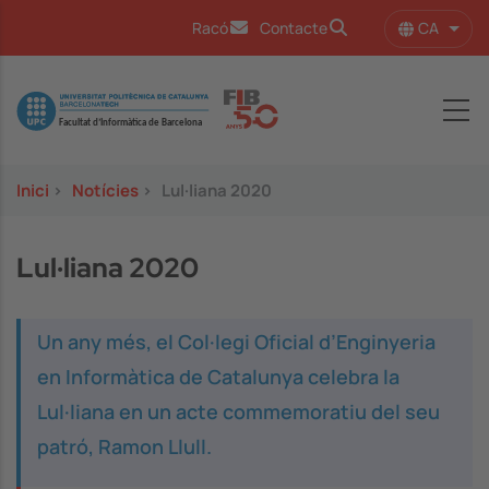
Vés al contingut
CA
Racó
Contacte
Llist
Image
Inici
>
Notícies
>
Lul·liana 2020
Lul·liana 2020
Un any més, el Col·legi Oficial d’Enginyeria
en Informàtica de Catalunya celebra la
Lul·liana en un acte commemoratiu del seu
patró, Ramon Llull.