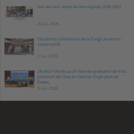
Inici de curs i actes de benvinguda, 2026-2027
20 jul., 2026
Estudiants i professors de la Tongji University
visiten la FIB
17 jul., 2026
L’Auditori Vèrtex acull l’acte de graduació de la 6a
promoció del Grau en Ciència i Enginyeria de
Dades
16 jul., 2026