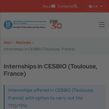
Vés al contingut
CA
Racó
Contacte
Llist
Image
Inici
>
Notícies
>
Internships in CESBIO (Toulouse, France)
Internships in CESBIO (Toulouse,
France)
Internships offered in CESBIO (Toulouse,
France) with option to carry out the
TFG/TFM.