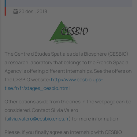
20 des., 2018
Image
The Centre d'Études Spatiales de la Biosphère (CESBIO),
a research laboratory that belongs to the French Spacial
Agency is offering different internships. See the offers on
the CESBIO website:
http://www.cesbio.ups-
tlse.fr/fr/stages_cesbio.html
Other options aside from the ones in the webpage can be
considered. Contact Silvia Valero
(
silvia.valero@cesbio.cnes.fr
) for more information
Please, if you finally agree an internship with CESBIO