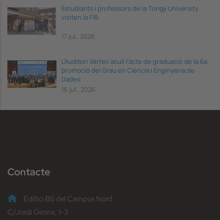
Estudiants i professors de la Tongji University
visiten la FIB
17 jul., 2026
L’Auditori Vèrtex acull l’acte de graduació de la 6a
promoció del Grau en Ciència i Enginyeria de
Dades
16 jul., 2026
Contacte
Edifici B6 del Campus Nord
C/Jordi Girona, 1-3