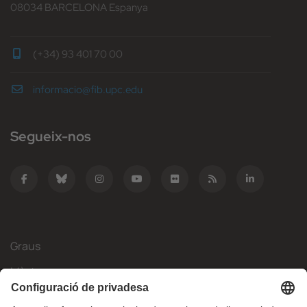
08034 BARCELONA Espanya
(+34) 93 401 70 00
informacio@fib.upc.edu
Segueix-nos
Graus
Màsters
Mobilitat Internacional