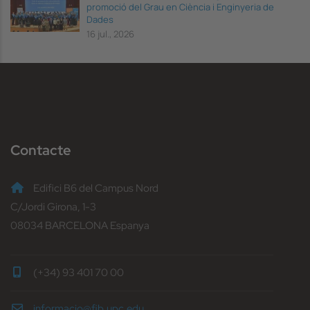
promoció del Grau en Ciència i Enginyeria de
Dades
16 jul., 2026
Contacte
Edifici B6 del Campus Nord
C/Jordi Girona, 1-3
08034 BARCELONA Espanya
(+34) 93 401 70 00
informacio@fib.upc.edu