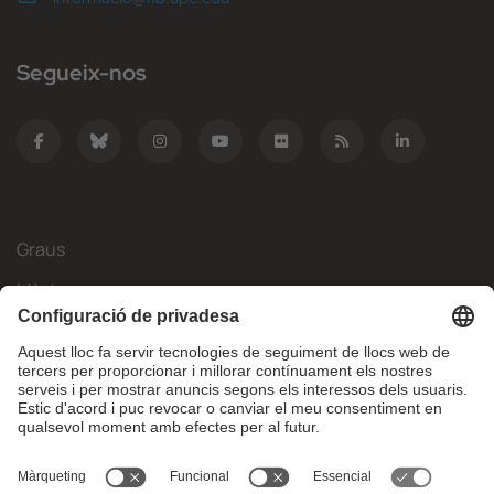
Segueix-nos
Graus
Màsters
Mobilitat Internacional
Recerca
Empresa
La FIB
Què necessites?