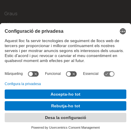
Graus
Màsters
Mobilitat Internacional
Recerca
Empresa
La FIB
Què necessites?
© Facultat d'Informàtica de Barcelona - Universitat Politècnica
de Catalunya - BarcelonaTech
Contacte
Avís legal
Configuració de privadesa