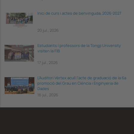
Inici de curs i actes de benvinguda, 2026-2027
20 jul., 2026
Estudiants i professors de la Tongji University
visiten la FIB
17 jul., 2026
L’Auditori Vèrtex acull l’acte de graduació de la 6a
promoció del Grau en Ciència i Enginyeria de
Dades
16 jul., 2026