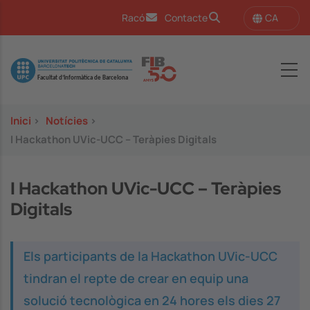
Vés al contingut
CA
Racó
Contacte
Image
Inici
>
Notícies
>
I Hackathon UVic-UCC – Teràpies Digitals
I Hackathon UVic-UCC – Teràpies
Digitals
Els participants de la Hackathon UVic-UCC
tindran el repte de crear en equip una
solució tecnològica en 24 hores els dies 27