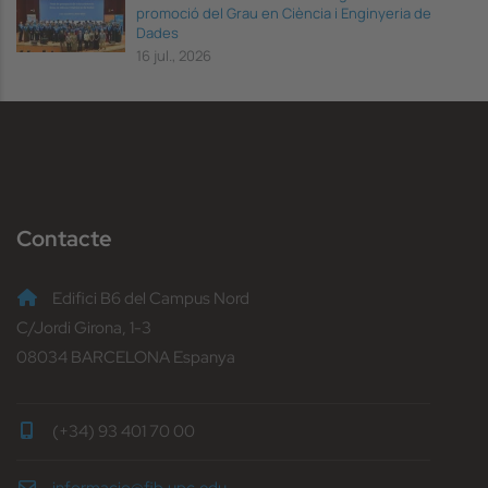
promoció del Grau en Ciència i Enginyeria de
Dades
16 jul., 2026
Contacte
Edifici B6 del Campus Nord
C/Jordi Girona, 1-3
08034 BARCELONA Espanya
(+34) 93 401 70 00