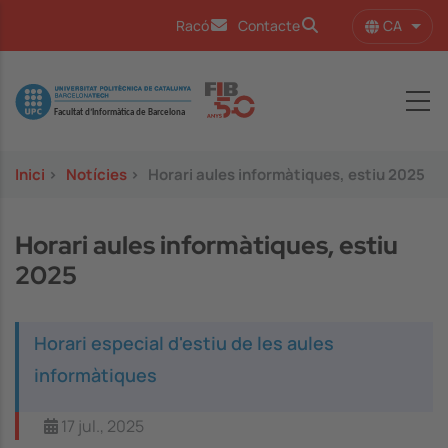
Vés al contingut
CA
Racó
Contacte
Llist
Image
Inici
>
Notícies
>
Horari aules informàtiques, estiu 2025
Horari aules informàtiques, estiu
2025
Horari especial d'estiu de les aules
informàtiques
17 jul., 2025