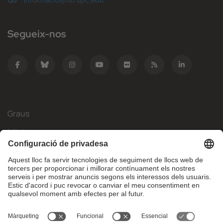
informacio@fib.upc.edu
Segueix-nos
Graus
Màsters
Mobilitat Internacional
Recerca
Empresa
La FIB