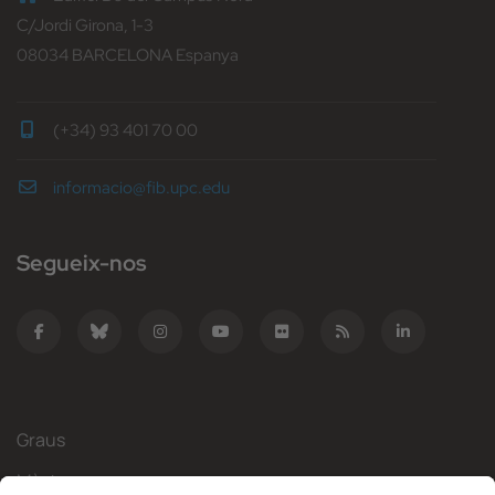
C/Jordi Girona, 1-3
08034 BARCELONA Espanya
(+34) 93 401 70 00
informacio@fib.upc.edu
Segueix-nos
Graus
Màsters