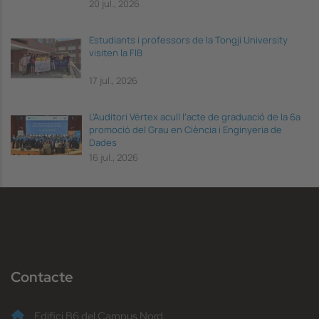
20 jul., 2026
Estudiants i professors de la Tongji University
visiten la FIB
17 jul., 2026
L’Auditori Vèrtex acull l’acte de graduació de la 6a
promoció del Grau en Ciència i Enginyeria de
Dades
16 jul., 2026
Contacte
Edifici B6 del Campus Nord