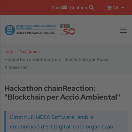
Vés al contingut
CA
Racó
Contacte
Llist
Image
Inici
>
Notícies
>
Hackathon chainReaction: "Blockchain per Acció
Ambiental"
Hackathon chainReaction:
"Blockchain per Acció Ambiental"
L'institut IMDEA Software, amb la
colaboració d'EIT Digital, està organitzan