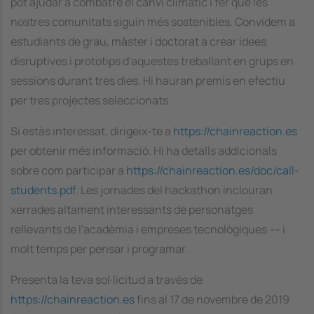
pot ajudar a combatre el canvi climàtic i fer que les
nostres comunitats siguin més sostenibles. Convidem a
estudiants de grau, màster i doctorat a crear idees
disruptives i prototips d'aquestes treballant en grups en
sessions durant tres dies. Hi hauran premis en efectiu
per tres projectes seleccionats.
Si estàs interessat, dirigeix-te a
https://chainreaction.es
per obtenir més informació. Hi ha detalls addicionals
sobre com participar a
https://chainreaction.es/doc/call-
students.pdf
. Les jornades del hackathon inclouran
xerrades altament interessants de personatges
rellevants de l'acadèmia i empreses tecnològiques --- i
molt temps per pensar i programar.
Presenta la teva sol·licitud a través de
https://chainreaction.es
fins al 17 de novembre de 2019