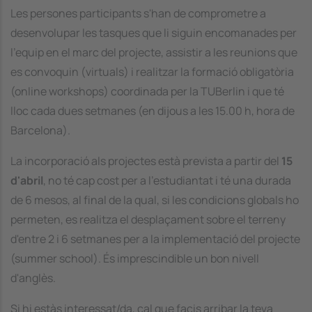
Les persones participants s'han de comprometre a
desenvolupar les tasques que li siguin encomanades per
l'equip en el marc del projecte, assistir a les reunions que
es convoquin (virtuals) i realitzar la formació obligatòria
(online workshops) coordinada per la TUBerlin i que té
lloc cada dues setmanes (en dijous a les 15.00 h, hora de
Barcelona).
La incorporació als projectes està prevista a partir del
15
d'abril
, no té cap cost per a l'estudiantat i té una durada
de 6 mesos, al final de la qual, si les condicions globals ho
permeten, es realitza el desplaçament sobre el terreny
d'entre 2 i 6 setmanes per a la implementació del projecte
(summer school). És imprescindible un bon nivell
d'anglès.
Si hi estàs interessat/da, cal que facis arribar la teva