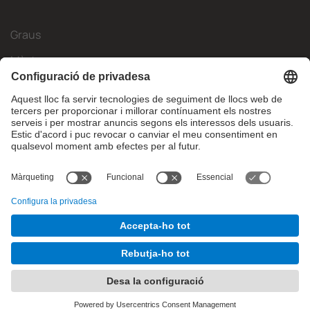
Graus
Màsters
Mobilitat Internacional
Recerca
Empresa
La FIB
Què necessites?
© Facultat d'Informàtica de Barcelona - Universitat Politècnica
de Catalunya - BarcelonaTech
Contacte
Avís legal
Configuració de privadesa