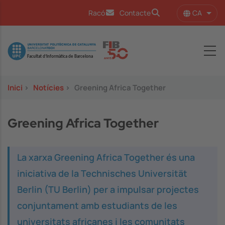
Vés al contingut
CA
Racó
Contacte
Llist
Image
Inici
>
Notícies
>
Greening Africa Together
Greening Africa Together
La xarxa Greening Africa Together és una
iniciativa de la Technisches Universität
Berlin (TU Berlin) per a impulsar projectes
conjuntament amb estudiants de les
universitats africanes i les comunitats