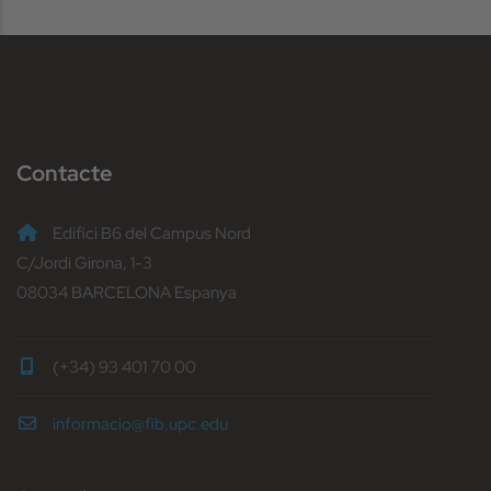
Contacte
Edifici B6 del Campus Nord
C/Jordi Girona, 1-3
08034 BARCELONA Espanya
(+34) 93 401 70 00
informacio@fib.upc.edu