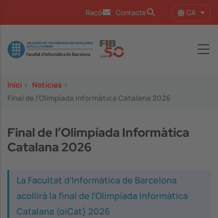
Vés al contingut
CA
Racó
Contacte
Llist
Image
Inici
>
Notícies
>
Final de l’Olimpíada Informàtica Catalana 2026
Final de l’Olimpíada Informàtica
Catalana 2026
La Facultat d'Informàtica de Barcelona
acollirà la final de l'Olimpíada Informàtica
Catalana (oiCat) 2026