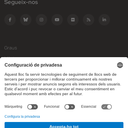
Segueix-nos
Graus
Màsters
Mobilitat Internacional
Recerca
Empresa
La FIB
Què necessites?