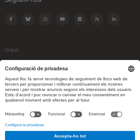
Graus
Màsters
Mobilitat Internacional
Recerca
Empresa
La FIB
Què necessites?