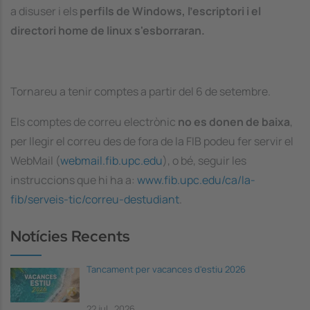
a disuser i els
perfils de Windows, l'escriptori i el
directori home de linux s'esborraran.
Tornareu a tenir comptes a partir del 6 de setembre.
Els comptes de correu electrònic
no es donen de baixa
,
per llegir el correu des de fora de la FIB podeu fer servir el
WebMail (
webmail.fib.upc.edu
), o bé, seguir les
instruccions que hi ha a:
www.fib.upc.edu/ca/la-
fib/serveis-tic/correu-destudiant
.
Notícies Recents
Tancament per vacances d'estiu 2026
22 jul., 2026