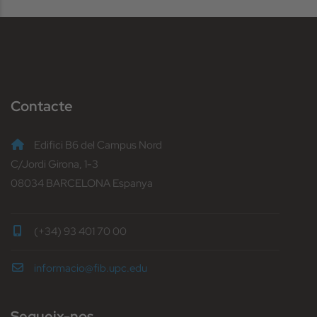
Contacte
Edifici B6 del Campus Nord
C/Jordi Girona, 1-3
08034 BARCELONA Espanya
(+34) 93 401 70 00
informacio@fib.upc.edu
Segueix-nos