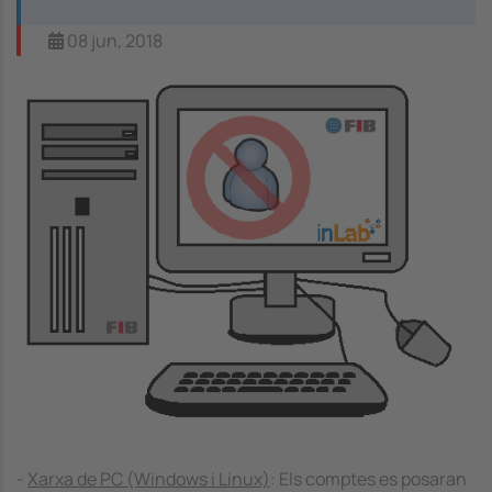
08 jun, 2018
Image
-
Xarxa de PC (Windows i Linux)
: Els comptes es posaran