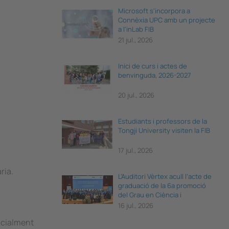
Microsoft s'incorpora a
Connèxia UPC amb un projecte
a l'inLab FIB
21 jul., 2026
Inici de curs i actes de
benvinguda, 2026-2027
20 jul., 2026
Estudiants i professors de la
Tongji University visiten la FIB
17 jul., 2026
ria.
L’Auditori Vèrtex acull l’acte de
graduació de la 6a promoció
del Grau en Ciència i
Enginyeria de Dades
16 jul., 2026
ncialment