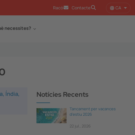
CA
Racó
Contacte
Llist
è necessites?
20
, Índia,
Notícies Recents
Tancament per vacances
d'estiu 2026
22 jul., 2026