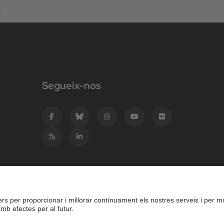
.
Segueix-nos