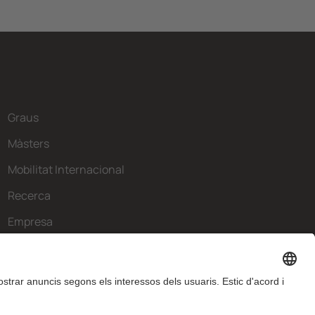
Graus
Màsters
Mobilitat Internacional
Recerca
Empresa
La FIB
Què necessites?