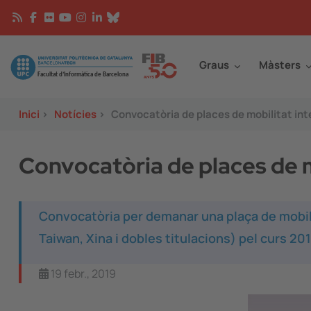
Vés al contingut
Continguts
Image
Graus
Màsters
Inici
>
Notícies
>
Convocatòria de places de mobilitat in
Convocatòria de places de m
Convocatòria per demanar una plaça de mobilit
Taiwan, Xina i dobles titulacions) pel curs 20
19 febr., 2019
Image