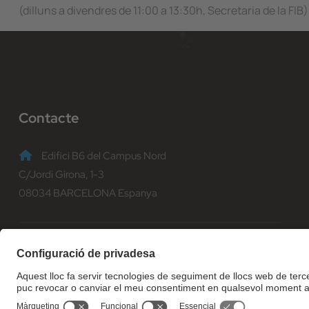
(dilluns a divendres de 11:00 a 13:30h, Secretaria de la FIB)
Contacte
Edifici B6 del Campus Nord
C/Jordi Girona, 1-3
08034 BARCELONA Espanya
(+34) 93 401 70 00
informacio@fib.upc.edu