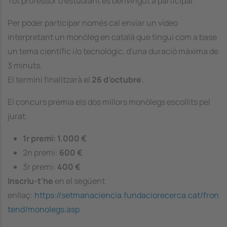
Tot professor o estudiant és benvingut a participar.
Per poder participar només cal enviar un vídeo
interpretant un monòleg en català que tingui com a base
un tema científic i/o tecnológic, d'una duració màxima de
3 minuts.
El termini finalitzarà el
26 d'octubre.
El concurs premia els dos millors monòlegs escollits pel
jurat.
1r premi: 1.000 €
2n premi:
600 €
3r premi:
400 €
Inscriu-t'he
en el següent
enllaç:
https://setmanaciencia.fundaciorecerca.cat/fron
tend/monolegs.asp