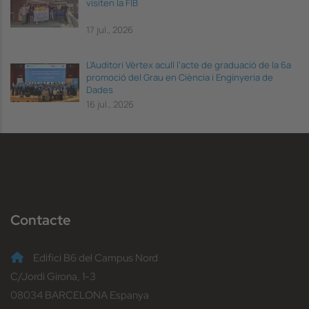
visiten la FIB
17 jul., 2026
L’Auditori Vèrtex acull l’acte de graduació de la 6a
promoció del Grau en Ciència i Enginyeria de
Dades
16 jul., 2026
Contacte
Edifici B6 del Campus Nord
C/Jordi Girona, 1-3
08034 BARCELONA Espanya