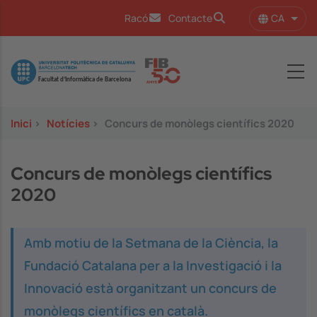
Vés al contingut
CA
Racó
Contacte
Llist
Image
Inici
>
Notícies
>
Concurs de monòlegs científics 2020
Concurs de monòlegs científics
2020
Amb motiu de la Setmana de la Ciència, la
Fundació Catalana per a la Investigació i la
Innovació està organitzant un concurs de
monòlegs científics en català.