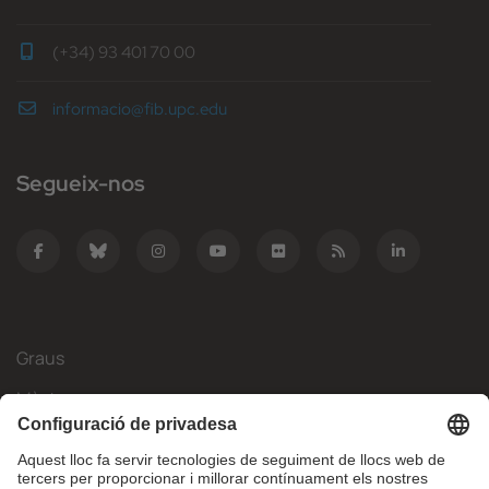
(+34) 93 401 70 00
informacio@fib.upc.edu
Segueix-nos
Graus
Màsters
Mobilitat Internacional
Recerca