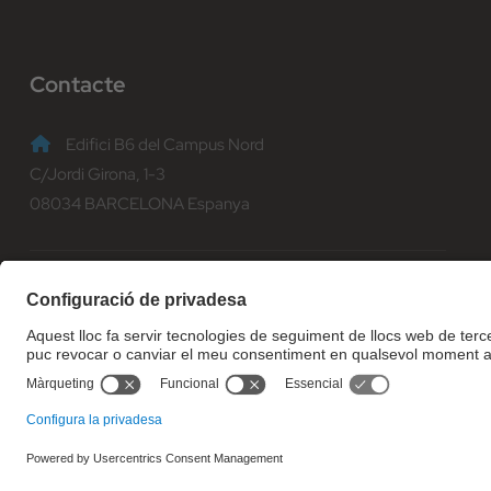
Contacte
Edifici B6 del Campus Nord
C/Jordi Girona, 1-3
08034 BARCELONA Espanya
(+34) 93 401 70 00
informacio@fib.upc.edu
© Facultat d'Informàtica de Barcelona - Universitat Politècnica d