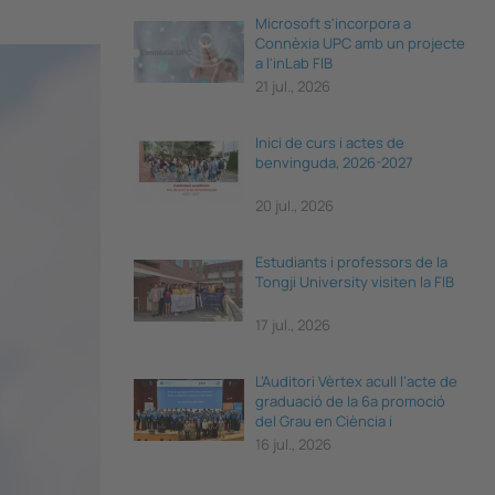
Microsoft s'incorpora a
Connèxia UPC amb un projecte
a l'inLab FIB
21 jul., 2026
Inici de curs i actes de
benvinguda, 2026-2027
20 jul., 2026
Estudiants i professors de la
Tongji University visiten la FIB
17 jul., 2026
L’Auditori Vèrtex acull l’acte de
graduació de la 6a promoció
del Grau en Ciència i
Enginyeria de Dades
16 jul., 2026