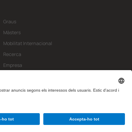
Graus
Màsters
Mobilitat Internacional
Recerca
Empresa
La FIB
Què necessites?
Contacte
Avís legal
Configuració de privadesa