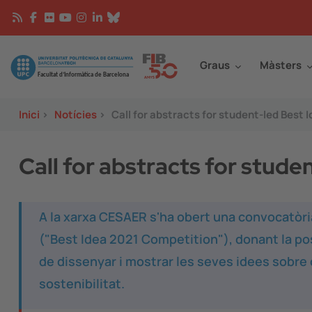
Vés al contingut
Continguts
Image
Graus
Màsters
Inici
>
Notícies
>
Call for abstracts for student-led Best
Call for abstracts for stud
A la xarxa CESAER s'ha obert una convocatòria 
("Best Idea 2021 Competition"), donant la pos
de dissenyar i mostrar les seves idees sobre c
sostenibilitat.