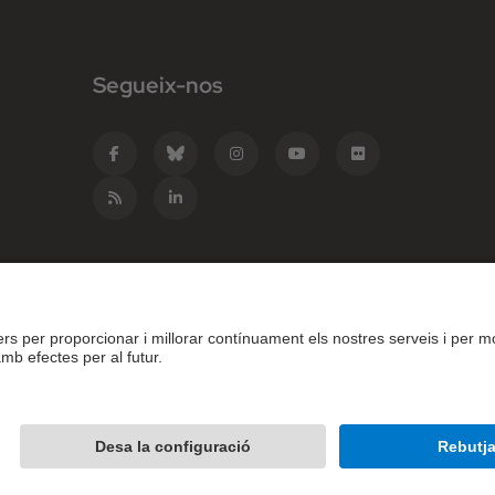
Segueix-nos
e Catalunya - BarcelonaTech