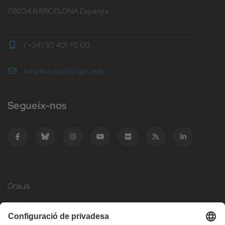
08034 BARCELONA Espanya
(+34) 93 401 70 00
informacio@fib.upc.edu
Segueix-nos
Graus
Màsters
Mobilitat Internacional