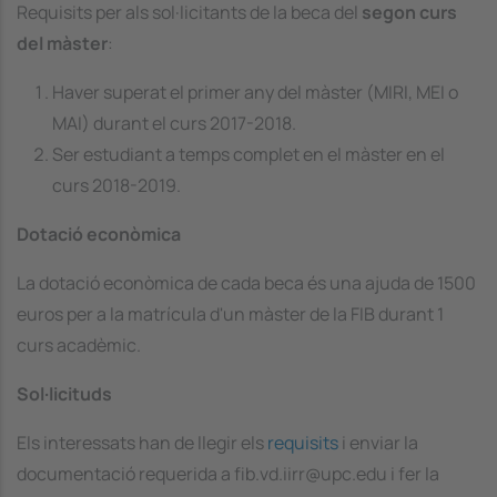
Requisits per als sol·licitants de la beca del
segon curs
del màster
:
Haver superat el primer any del màster (MIRI, MEI o
MAI) durant el curs 2017-2018.
Ser estudiant a temps complet en el màster en el
curs 2018-2019.
Dotació econòmica
La dotació econòmica de cada beca és una ajuda de 1500
euros per a la matrícula d'un màster de la FIB durant 1
curs acadèmic.
Sol·licituds
Els interessats han de llegir els
requisits
i enviar la
documentació requerida a fib.vd.iirr@upc.edu i fer la