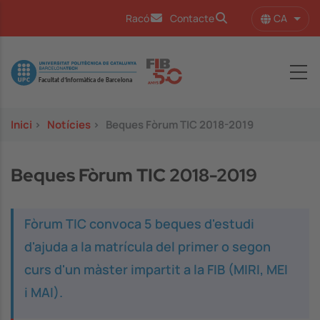
Vés al contingut
CA
Racó
Contacte
Llist
Image
Inici
>
Notícies
>
Beques Fòrum TIC 2018-2019
Beques Fòrum TIC 2018-2019
Fòrum TIC convoca 5 beques d'estudi
d'ajuda a la matrícula del primer o segon
curs d'un màster impartit a la FIB (MIRI, MEI
i MAI).