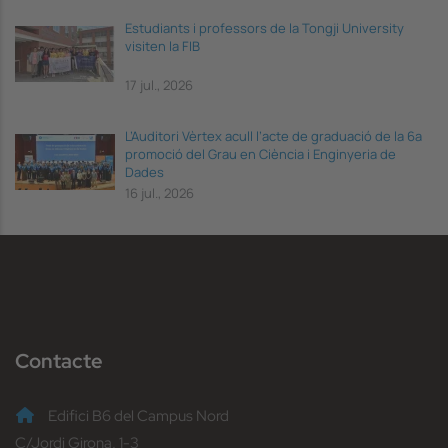
Estudiants i professors de la Tongji University
visiten la FIB
17 jul., 2026
L’Auditori Vèrtex acull l’acte de graduació de la 6a
promoció del Grau en Ciència i Enginyeria de
Dades
16 jul., 2026
Contacte
Edifici B6 del Campus Nord
C/Jordi Girona, 1-3