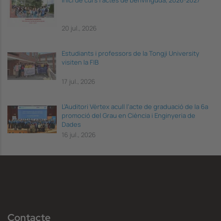
Inici de curs i actes de benvinguda, 2026-2027
20 jul., 2026
Estudiants i professors de la Tongji University
visiten la FIB
17 jul., 2026
L’Auditori Vèrtex acull l’acte de graduació de la 6a
promoció del Grau en Ciència i Enginyeria de
Dades
16 jul., 2026
Contacte