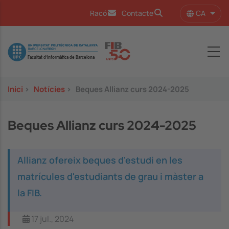
Vés al contingut
CA
Racó
Contacte
Llist
Image
Inici
>
Notícies
>
Beques Allianz curs 2024-2025
Beques Allianz curs 2024-2025
Allianz ofereix beques d'estudi en les
matrícules d'estudiants de grau i màster a
la FIB.
17 jul., 2024