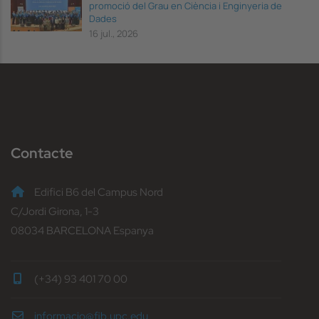
promoció del Grau en Ciència i Enginyeria de
Dades
16 jul., 2026
Contacte
Edifici B6 del Campus Nord
C/Jordi Girona, 1-3
08034 BARCELONA Espanya
(+34) 93 401 70 00
informacio@fib.upc.edu