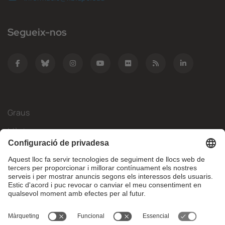
Segueix-nos
Graus
Màsters
Mobilitat Internacional
Recerca
Empresa
La FIB
Què necessites?