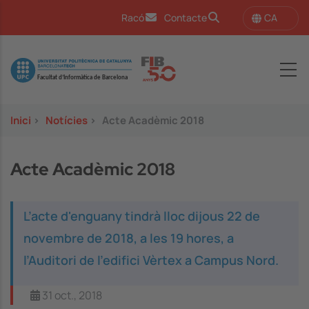
Vés al contingut
CA
Racó
Contacte
Image
Inici
>
Notícies
>
Acte Acadèmic 2018
Acte Acadèmic 2018
L’acte d'enguany tindrà lloc dijous 22 de
novembre de 2018, a les 19 hores, a
l’Auditori de l’edifici Vèrtex a Campus Nord.
31 oct., 2018