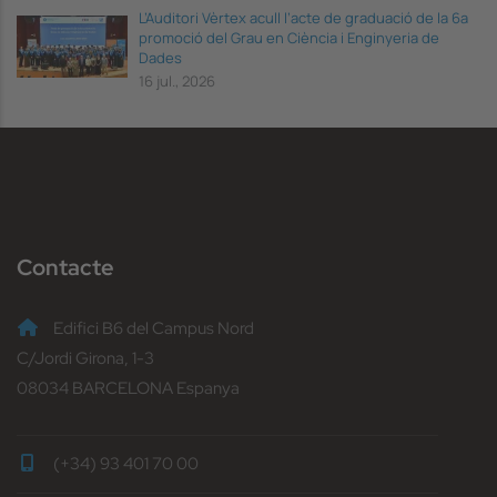
L’Auditori Vèrtex acull l’acte de graduació de la 6a
promoció del Grau en Ciència i Enginyeria de
Dades
16 jul., 2026
Contacte
Edifici B6 del Campus Nord
C/Jordi Girona, 1-3
08034 BARCELONA Espanya
(+34) 93 401 70 00