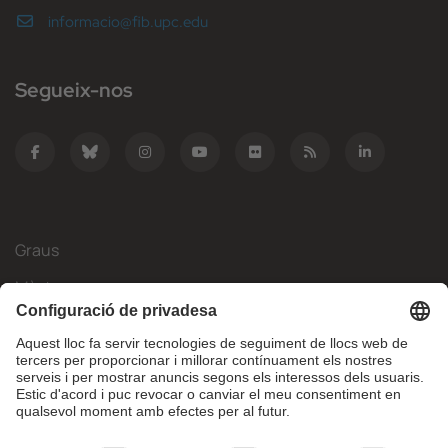
informacio@fib.upc.edu
Segueix-nos
Graus
Màsters
Mobilitat Internacional
Recerca
Empresa
La FIB