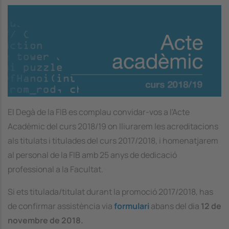
Image
El Degà de la FIB es complau convidar-vos a l'Acte
Acadèmic del curs 2018/19 on lliurarem les acreditacions
als titulats i titulades del curs 2017/2018, i homenatjarem
al personal de la FIB amb 25 anys de dedicació
professional a la Facultat.
Si ets titulada/titulat durant la promoció 2017/2018, has
de confirmar assistència via
formulari
abans del dia
12 de
novembre de 2018.