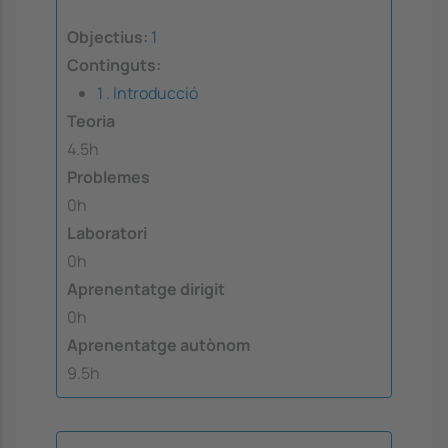
Objectius:
1
Continguts:
1 . Introducció
Teoria
4.5h
Problemes
0h
Laboratori
0h
Aprenentatge dirigit
0h
Aprenentatge autònom
9.5h