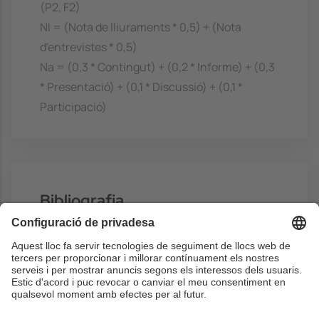
(P2, F2)
Nl = (Nota de lliuraments * 0,5) + (Nota
d'entrevistes * 0,5)
Na = (0,3 * Contingut) + (0,2 * Informe) + (0,3
* Presentació) + (0,1 * Discussió) + (0,1 *
Participació)
Bibliografia
Bàsic
Slides
- Delgado, J,
Exercises
- Delgado, J,