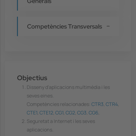
Generals
Competències Transversals
Objectius
Disseny d'aplicacions multimèdia i les
seves eines.
Competències relacionades:
CTR3
,
CTR4
,
CTE1
,
CTE12
,
CG1
,
CG2
,
CG3
,
CG6
,
Seguretat a Internet i les seves
aplicacions.