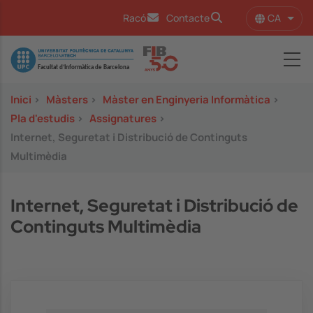
Vés al contingut
CA
Racó
Contacte
Llist
Image
Inici
>
Màsters
>
Màster en Enginyeria Informàtica
>
Pla d'estudis
>
Assignatures
>
Internet, Seguretat i Distribució de Continguts
Multimèdia
Internet, Seguretat i Distribució de
Continguts Multimèdia