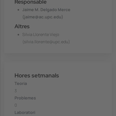
Responsable
Jaime M. Delgado Merce
(jaime@ac.upc.edu)
Altres
Silvia Llorente Viejo
(silvia.llorente@upc.edu)
Hores setmanals
Teoria
3
Problemes
0
Laboratori