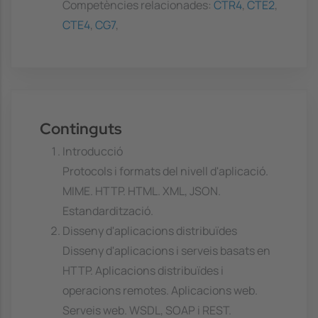
Competències relacionades:
CTR4
,
CTE2
,
CTE4
,
CG7
,
Continguts
Introducció
Protocols i formats del nivell d'aplicació.
MIME. HTTP. HTML. XML, JSON.
Estandardització.
Disseny d'aplicacions distribuïdes
Disseny d'aplicacions i serveis basats en
HTTP. Aplicacions distribuïdes i
operacions remotes. Aplicacions web.
Serveis web. WSDL, SOAP i REST.