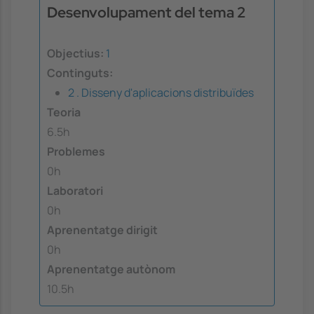
Desenvolupament del tema 2
Objectius:
1
Continguts:
2 . Disseny d'aplicacions distribuïdes
Teoria
6.5h
Problemes
0h
Laboratori
0h
Aprenentatge dirigit
0h
Aprenentatge autònom
10.5h