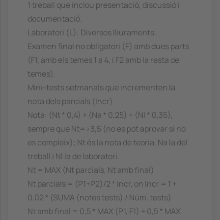
1 treball que inclou presentació, discussió i
documentació.
Laboratori (L): Diversos lliuraments.
Examen final no obligatori (F) amb dues parts
(F1, amb els temes 1 a 4, i F2 amb la resta de
temes).
Mini-tests setmanals que incrementen la
nota dels parcials (Incr)
Nota: (Nt * 0,4) + (Na * 0,25) + (Nl * 0,35),
sempre que Nt=>3,5 (no es pot aprovar si no
es compleix); Nt és la nota de teoria, Na la del
treball i Nl la de laboratori.
Nt = MAX (Nt parcials, Nt amb final)
Nt parcials = (P1+P2)/2 * Incr, on Incr = 1 +
0,02 * (SUMA (notes tests) / Núm. tests)
Nt amb final = 0,5 * MAX (P1, F1) + 0,5 * MAX