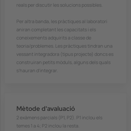
reals per discutir les solucions possibles.
Per altra banda, les pràctiques al laboratori
aniran completant les capacitats i els
coneixements adquirits a classe de
teoria/problemes. Les pràctiques tindran una
vessant integradora (tipus projecte) doncs es
construiran petits mòduls, alguns dels quals
s'hauran d'integrar.
Mètode d'avaluació
2 exàmens parcials (P1, P2). P1 inclou els
temes 1 a 4; P2 inclou la resta.