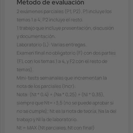
Método de evaluación
2 exámenes parciales (P1, P2). P1 incluye los
temas 1 a 4; P2 incluye el resto.
1 trabajo que incluye presentación, discusión
y documentación.
Laboratorio (L): Varias entregas.
Examen final no obligatorio (F) con dos partes
(F1, con los temas 1 a 4, y F2 con el resto de
temas).
Mini-tests semanales que incrementan la
nota de los parciales (Incr).
Nota: (Nt * 0,4) + (Na * 0,25) + (Nl * 0,35),
siempre que Nt=>3,5 (no se puede aprobar si
no se cumple); Nt es la nota de teoría, Na la del
trabajo y Nl la de laboratorio.
Nt = MAX (Nt parciales, Nt con final)