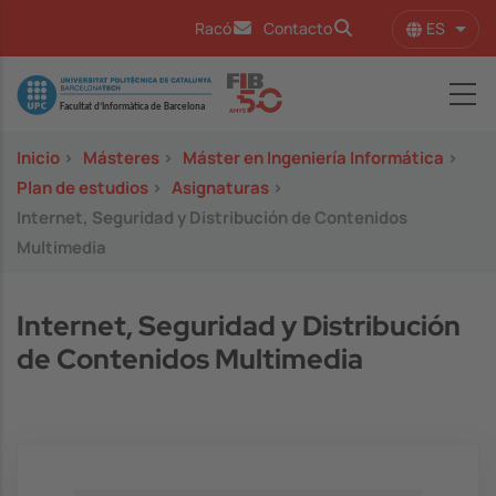
Pasar al contenido principal
ES
Racó
Contacto
Lista
Image
Inicio
>
Másteres
>
Máster en Ingeniería Informática
>
Plan de estudios
>
Asignaturas
>
Internet, Seguridad y Distribución de Contenidos
Multimedia
Internet, Seguridad y Distribución
de Contenidos Multimedia