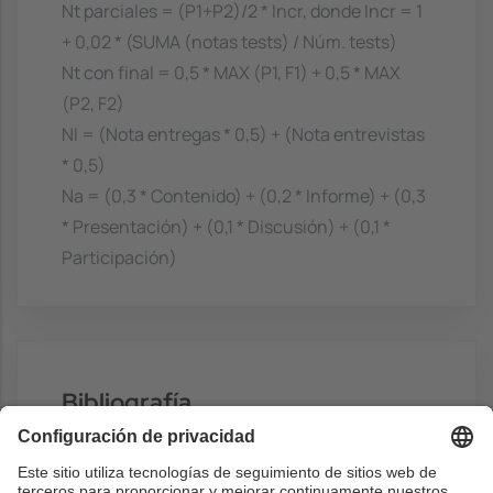
Nt parciales = (P1+P2)/2 * Incr, donde Incr = 1
+ 0,02 * (SUMA (notas tests) / Núm. tests)
Nt con final = 0,5 * MAX (P1, F1) + 0,5 * MAX
(P2, F2)
Nl = (Nota entregas * 0,5) + (Nota entrevistas
* 0,5)
Na = (0,3 * Contenido) + (0,2 * Informe) + (0,3
* Presentación) + (0,1 * Discusión) + (0,1 *
Participación)
Bibliografía
Básico
Slides
- Delgado, J,