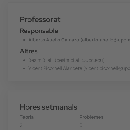
Professorat
Responsable
Alberto Abello Gamazo (alberto.abello@upc.
Altres
Besim Bilalli (besim.bilalli@upc.edu)
Vicent Picornell Alandete (vicent.picornell@up
Hores setmanals
Teoria
Problemes
2
0