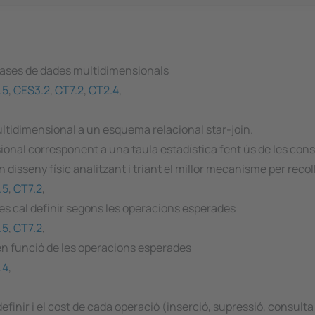
 bases de dades multidimensionals
.5
,
CES3.2
,
CT7.2
,
CT2.4
,
tidimensional a un esquema relacional star-join.
sional corresponent a una taula estadística fent ús de les co
sseny físic analitzant i triant el millor mecanisme per recollir
.5
,
CT7.2
,
des cal definir segons les operacions esperades
.5
,
CT7.2
,
 en funció de les operacions esperades
.4
,
finir i el cost de cada operació (inserció, supressió, consult