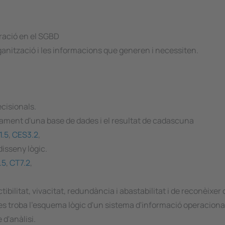
ració en el SGBD
anització i les informacions que generen i necessiten.
cisionals.
ament d'una base de dades i el resultat de cadascuna
1.5
,
CES3.2
,
disseny lògic.
.5
,
CT7.2
,
ibilitat, vivacitat, redundància i abastabilitat i de reconèixe
s troba l'esquema lògic d'un sistema d'informació operacional i
 d'anàlisi.