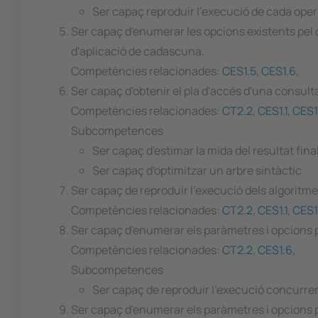
Ser capaç reproduir l'execució de cada ope
Ser capaç d'enumerar les opcions existents pel 
d'aplicació de cadascuna.
Competències relacionades:
CES1.5
,
CES1.6
,
Ser capaç d'obtenir el pla d'accés d'una consult
Competències relacionades:
CT2.2
,
CES1.1
,
CES1
Subcompetences
Ser capaç d'estimar la mida del resultat final
Ser capaç d'optimitzar un arbre sintàctic
Ser capaç de reproduir l'execució dels algoritme
Competències relacionades:
CT2.2
,
CES1.1
,
CES1
Ser capaç d'enumerar els paràmetres i opcions pr
Competències relacionades:
CT2.2
,
CES1.6
,
Subcompetences
Ser capaç de reproduir l'execució concurren
Ser capaç d'enumerar els paràmetres i opcions pri