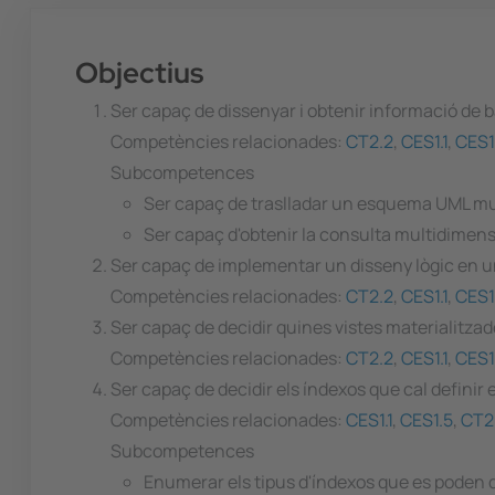
Objectius
Ser capaç de dissenyar i obtenir informació de
Competències relacionades:
CT2.2
,
CES1.1
,
CES1
Subcompetences
Ser capaç de traslladar un esquema UML mul
Ser capaç d'obtenir la consulta multidimen
Ser capaç de implementar un disseny lògic en un di
Competències relacionades:
CT2.2
,
CES1.1
,
CES1
Ser capaç de decidir quines vistes materialitza
Competències relacionades:
CT2.2
,
CES1.1
,
CES1
Ser capaç de decidir els índexos que cal definir
Competències relacionades:
CES1.1
,
CES1.5
,
CT2
Subcompetences
Enumerar els tipus d'índexos que es poden de