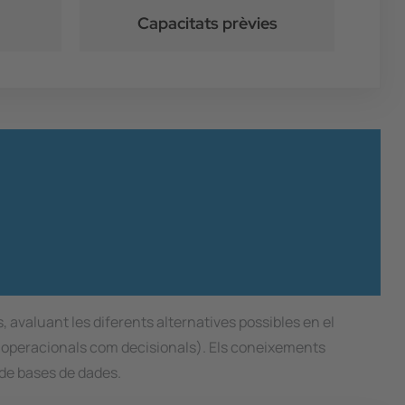
Capacitats prèvies
avaluant les diferents alternatives possibles en el
s operacionals com decisionals). Els coneixements
 de bases de dades.