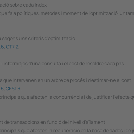
ració sobre cada índex
que fa a polítiques, mètodes i moment de l'optimització junta
a segons uns criteris d'optimització
.6
,
CT7.2
,
 i intermitjos d'una consulta i el cost de resoldre cada pas
s que intervenen en un arbre de procés i d'estimar-ne el cost
.5
,
CES1.6
,
incipals que afecten la concurrència i de justificar l'efecte q
t de transaccions en funció del nivell d'aïlament
ncipals que afecten la recuperació de la base de dades i de jus