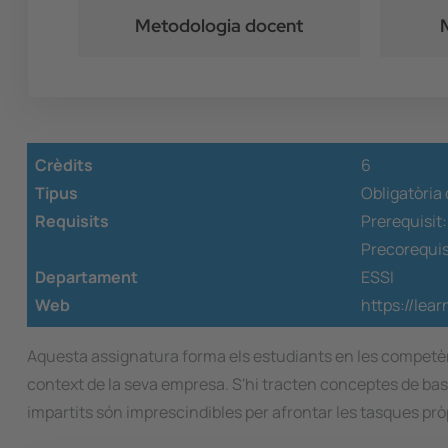
Metodologia docent
Crèdits
6
Tipus
Obligatòria 
Requisits
Prerequisit
Precorequis
Departament
ESSI
Web
https://lea
Aquesta assignatura forma els estudiants en les competènc
context de la seva empresa. S'hi tracten conceptes de ba
impartits són imprescindibles per afrontar les tasques pr