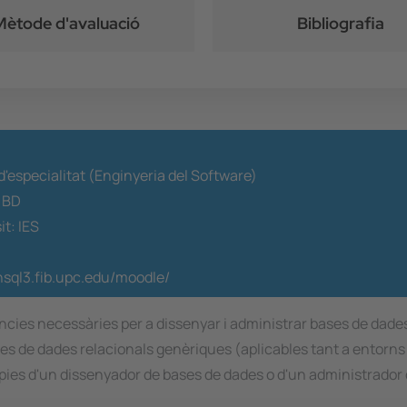
Mètode d'avaluació
Bibliografia
d'especialitat (Enginyeria del Software)
:
BD
it:
IES
rnsql3.fib.upc.edu/moodle/
ies necessàries per a dissenyar i administrar bases de dades, 
ses de dades relacionals genèriques (aplicables tant a entorn
òpies d'un dissenyador de bases de dades o d'un administrador