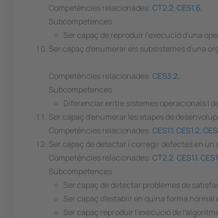
Competències relacionades:
CT2.2
,
CES1.6
,
Subcompetences
Ser capaç de reproduir l'execució d'una ope
Ser capaç d'enumerar els subsistemes d'una org
Competències relacionades:
CES3.2
,
Subcompetences
Diferenciar entre sistemes operacionals i de
Ser capaç d'enumerar les etapes de desenvolup
Competències relacionades:
CES1.1
,
CES1.2
,
CES
Ser capaç de detectar i corregir defectes en un 
Competències relacionades:
CT2.2
,
CES1.1
,
CES1
Subcompetences
Ser capaç de detectar problemes de satisfact
Ser capaç d'establir en quina forma normal e
Ser capaç reproduir l'execució de l'algoritme