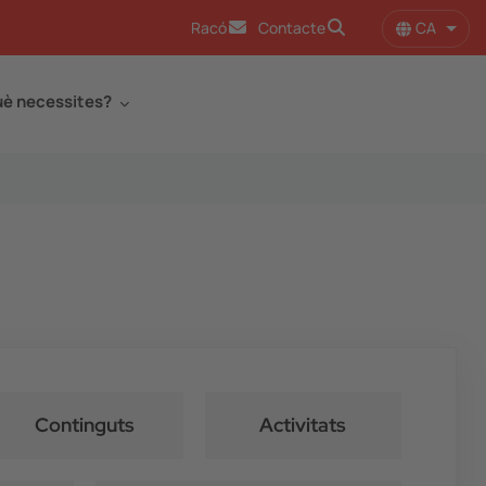
CA
Racó
Contacte
Llist
è necessites?
Continguts
Activitats