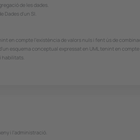
agregació de les dades.
de Dades d'un SI.
int en compte l'existència de valors nuls i fent ús de combina
ir d'un esquema conceptual expressat en UML tenint en compte
habilitats.
ny i l'administració.