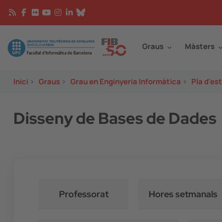
Vés al contingut
Continguts
Image
Graus
Màsters
Inici
>
Graus
>
Grau en Enginyeria Informàtica
>
Pla d'es
Disseny de Bases de Dades
Professorat
Hores setmanals