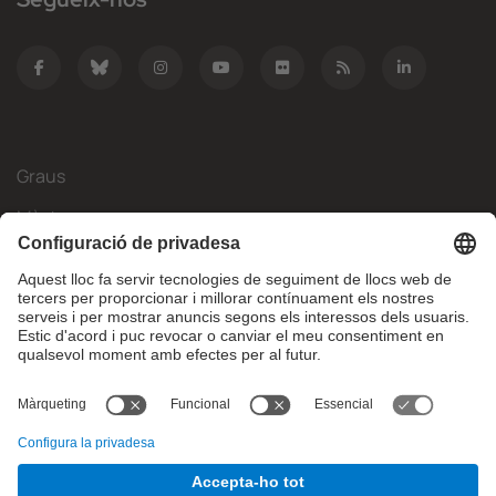
Graus
Màsters
Mobilitat Internacional
Recerca
Empresa
La FIB
Què necessites?