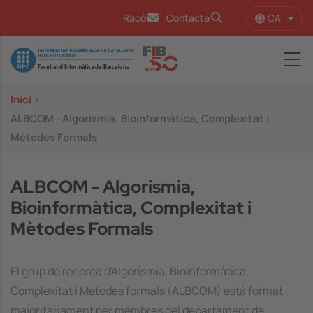
Vés al contingut
CA
Racó
Contacte
Llist
Image
Inici
>
ALBCOM - Algorismia, Bioinformàtica, Complexitat i
Mètodes Formals
ALBCOM - Algorismia,
Bioinformàtica, Complexitat i
Mètodes Formals
El grup de recerca d'Algorísmia, Bioinformàtica,
Complexitat i Mètodes formals (ALBCOM) està format
majoritàriament per membres del departament de