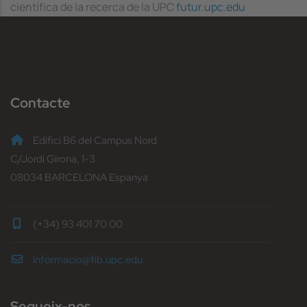
científica de la recerca de la UPC
futur.upc.edu
Contacte
Edifici B6 del Campus Nord
C/Jordi Girona, 1-3
08034 BARCELONA Espanya
(+34) 93 401 70 00
informacio@fib.upc.edu
Segueix-nos