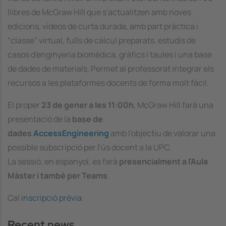
llibres de McGraw Hill que s'actualitzen amb noves
edicions, vídeos de curta durada, amb part pràctica i
“classe” virtual, fulls de càlcul preparats, estudis de
casos d'enginyeria biomèdica, gràfics i taules i una base
de dades de materials. Permet al professorat integrar els
recursos a les plataformes docents de forma molt fàcil.
El proper
23 de gener a les 11:00h
, McGraw Hill farà una
presentació de la
base de
dades
AccessEngineering
amb l'objectiu de valorar una
possible subscripció per l'ús docent a la UPC.
La sessió, en espanyol, es farà
presencialment a l'Aula
Màster i també per Teams
.
Cal
inscripció prèvia
.
Recent news