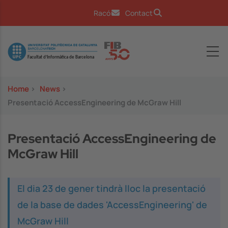
Skip to main content
Racó
Contact
Image
Home
>
News
>
Presentació AccessEngineering de McGraw Hill
Presentació AccessEngineering de
McGraw Hill
El dia 23 de gener tindrà lloc la presentació
de la base de dades 'AccessEngineering' de
McGraw Hill