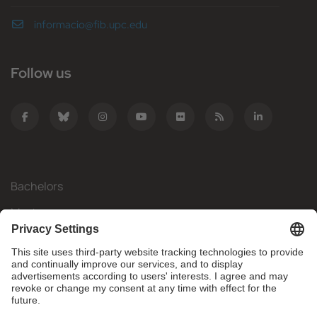
informacio@fib.upc.edu
Follow us
Bachelors
Masters
Mobility
Research
Companies