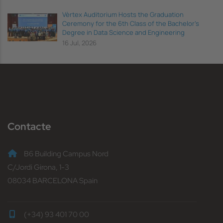
Vèrtex Auditorium Hosts the Graduation
Ceremony for the 6th Class of the Bachelor's
Degree in Data Science and Engineering
16 Jul, 2026
Contacte
B6 Building Campus Nord
C/Jordi Girona, 1-3
08034 BARCELONA Spain
(+34) 93 401 70 00