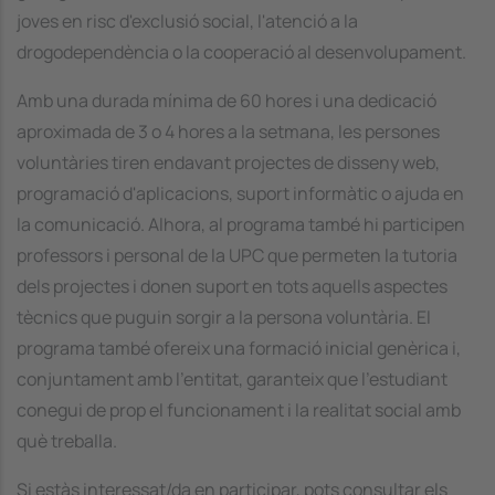
joves en risc d'exclusió social, l'atenció a la
drogodependència o la cooperació al desenvolupament.
Amb una durada mínima de 60 hores i una dedicació
aproximada de 3 o 4 hores a la setmana, les persones
voluntàries tiren endavant projectes de disseny web,
programació d'aplicacions, suport informàtic o ajuda en
la comunicació. Alhora, al programa també hi participen
professors i personal de la UPC que permeten la tutoria
dels projectes i donen suport en tots aquells aspectes
tècnics que puguin sorgir a la persona voluntària. El
programa també ofereix una formació inicial genèrica i,
conjuntament amb l'entitat, garanteix que l'estudiant
conegui de prop el funcionament i la realitat social amb
què treballa.
Si estàs interessat/da en participar, pots consultar els