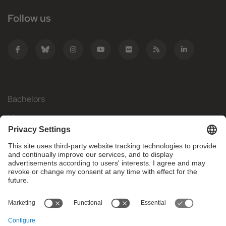
Follow us
Bachelors
Masters
Mobility
Research
Companies
The FIB
What do you need?