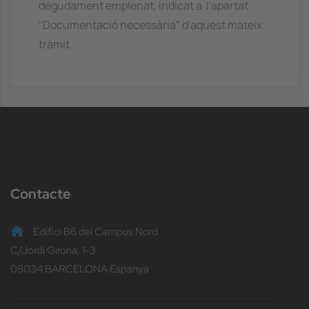
degudament emplenat, indicat a l'apartat
"Documentació necessària" d'aquest mateix
tràmit.
Contacte
Edifici B6 del Campus Nord
C/Jordi Girona, 1-3
08034 BARCELONA Espanya