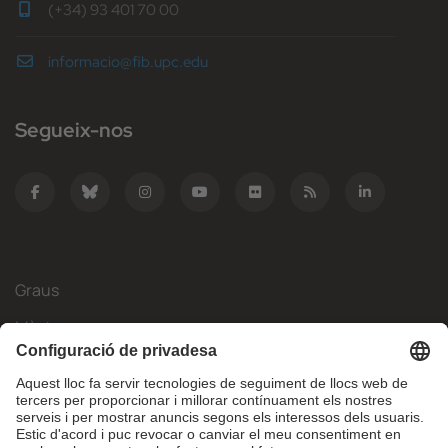
(+34) 93 401 70 00
informacio@fib.upc.edu
Segueix-nos
Graus
Màsters
Mobilitat Internacional
Recerca
Empresa