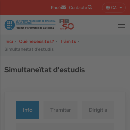
Vés al contingut
CA
Racó
Contacte
Llist
Image
Inici
>
Què necessites?
>
Tràmits
>
Simultaneïtat d'estudis
Simultaneïtat d'estudis
Info
Tramitar
Dirigit a