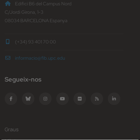
Edifici B6 del Campus Nord
C/Jordi Girona, 1-3
08034 BARCELONA Espanya
(+34) 93 401 70 00
informacio@fib.upc.edu
Segueix-nos
Graus