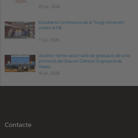
20 jul., 2026
Estudiants i professors de la Tongji University
visiten la FIB
17 jul., 2026
L’Auditori Vèrtex acull l’acte de graduació de la 6a
promoció del Grau en Ciència i Enginyeria de
Dades
16 jul., 2026
Contacte