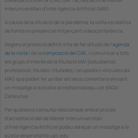
d’Avaluació Externa (CAE) per l’acreditació de Màster
Interuniversitari d’Intel·ligència Artificial (MAI).
A causa de la situació de la pandèmia, la visita es realitza
de forma no presencial mitjançant videoconferència.
Segons el protocol definit s’ha de fer difusió de l’
agenda
de la visita
i de la
composició del CAE
, i comunicar a tots
els grups d’interès de la titulació MAI (estudiantat,
professorat, titulats i titulades, i ocupadors vinculats als
MAI) que poden fer arribar els seus comentaris enviant
un missatge a la bústia acreditacio@aqu.cat d’AQU
Catalunya.
Per qualsevol consulta relacionada amb el procés
d’acreditació del de Màster Interuniversitari
d’Intel·ligència Artificial podeu adreçar un missatge a la
bústia deganat@fib.upc.edu.