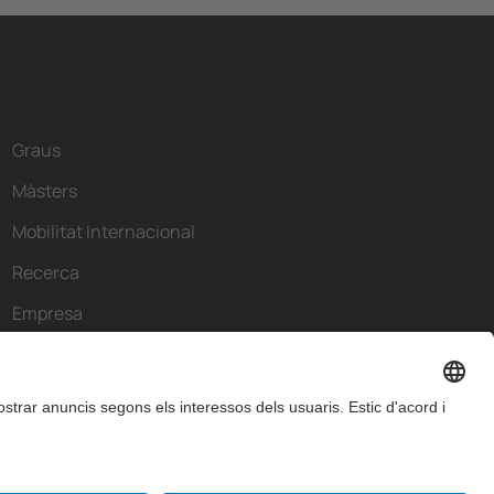
Graus
Màsters
Mobilitat Internacional
Recerca
Empresa
La FIB
Què necessites?