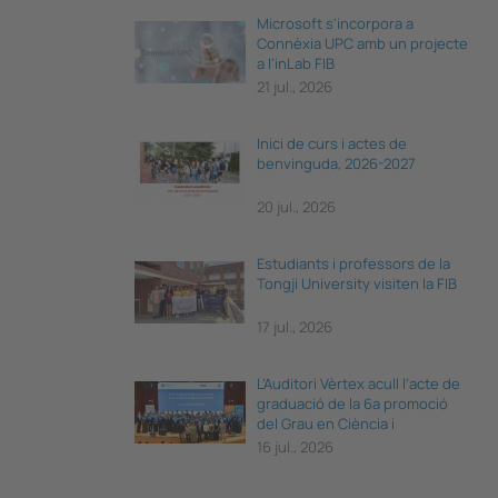
Microsoft s'incorpora a
Connèxia UPC amb un projecte
a l'inLab FIB
21 jul., 2026
Inici de curs i actes de
benvinguda, 2026-2027
20 jul., 2026
Estudiants i professors de la
Tongji University visiten la FIB
17 jul., 2026
L’Auditori Vèrtex acull l’acte de
graduació de la 6a promoció
del Grau en Ciència i
Enginyeria de Dades
16 jul., 2026