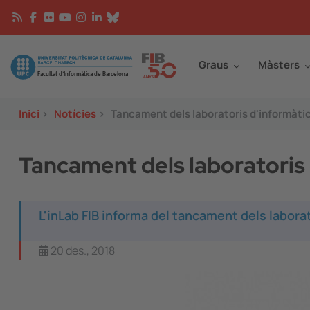
Vés al contingut
Continguts
Image
Graus
Màsters
Inici
>
Notícies
>
Tancament dels laboratoris d'informàti
Tancament dels laboratoris 
L'inLab FIB informa del tancament dels laborat
20 des., 2018
Image