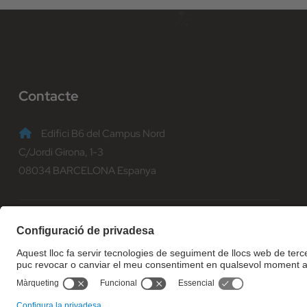
Contacte
Edifici B6 del Campus Nord
C/Jordi Girona, 1-3
08034 BARCELONA Espanya
(+34) 93 401 70 00
informacio@fib.upc.edu