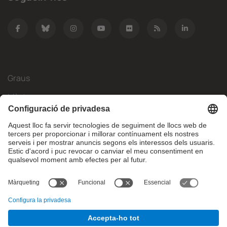
Graus
Màsters
Mobilitat Internacional
Recerca
Empresa
La FIB
Què necessites?