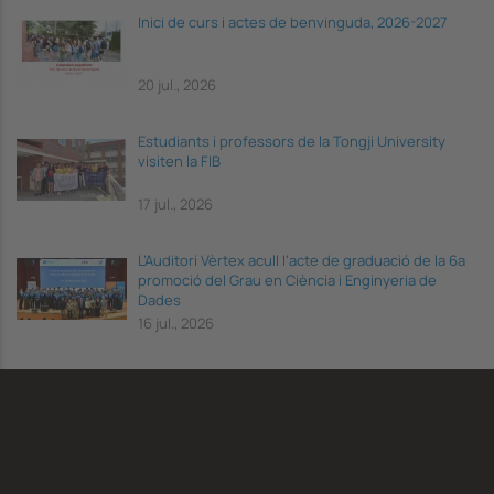
Inici de curs i actes de benvinguda, 2026-2027
20 jul., 2026
Estudiants i professors de la Tongji University
visiten la FIB
17 jul., 2026
L’Auditori Vèrtex acull l’acte de graduació de la 6a
promoció del Grau en Ciència i Enginyeria de
Dades
16 jul., 2026