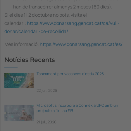
han de transcórrer almenys 2 mesos (60 dies).
Si el dies 1 i 2 d'octubre no pots, visita el
calendari:
https://www.donarsang.gencat.cat/ca/vull-
donar/calendari-de-recollida/
Més informació:
https://www.donarsang.gencat.cat/es/
Notícies Recents
Tancament per vacances d'estiu 2026
22 jul., 2026
Microsoft s'incorpora a Connèxia UPC amb un
projecte a l'inLab FIB
21 jul., 2026