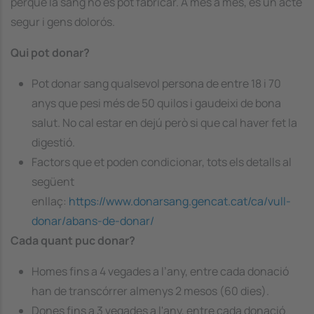
perquè la sang no es pot fabricar. A més a més, és un acte
segur i gens dolorós.
Qui pot donar?
Pot donar sang qualsevol persona de entre 18 i 70
anys que pesi més de 50 quilos i gaudeixi de bona
salut. No cal estar en dejú però si que cal haver fet la
digestió.
Factors que et poden condicionar, tots els detalls al
següent
enllaç:
https://www.donarsang.gencat.cat/ca/vull-
donar/abans-de-donar/
Cada quant puc donar?
Homes fins a 4 vegades a l’any, entre cada donació
han de transcórrer almenys 2 mesos (60 dies).
Dones fins a 3 vegades a l'any, entre cada donació