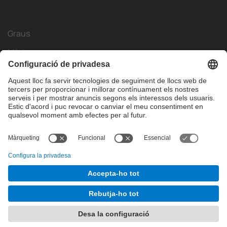
Graus
Màsters
Mobilitat Internacional
Recerca
Empresa
La FIB
Què necessites?
© Facultat d'Informàtica de Barcelona - Universitat Politècnica
de Catalunya - BarcelonaTech