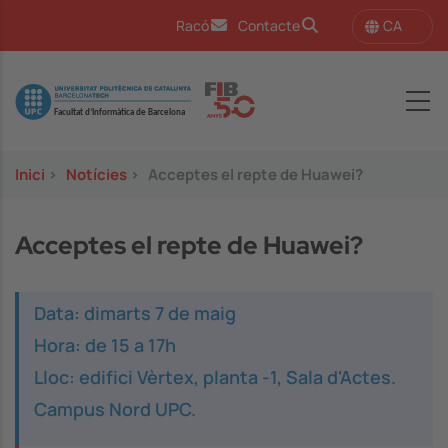
Vés al contingut
CA
Racó
Contacte
Image
Inici
>
Notícies
>
Acceptes el repte de Huawei?
Acceptes el repte de Huawei?
Data: dimarts 7 de maig
Hora: de 15 a 17h
Lloc: edifici Vèrtex, planta -1, Sala d'Actes.
Campus Nord UPC.