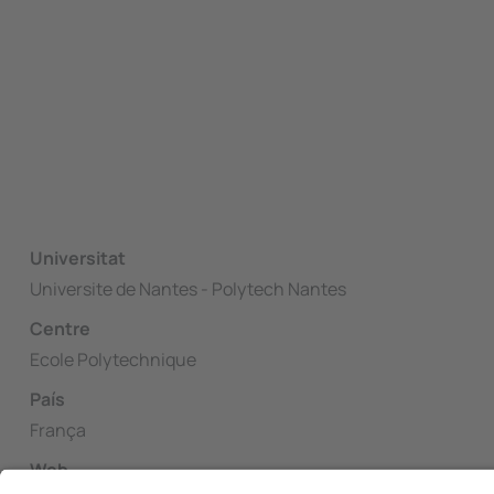
Universitat
Universite de Nantes - Polytech Nantes
Centre
Ecole Polytechnique
País
França
Web