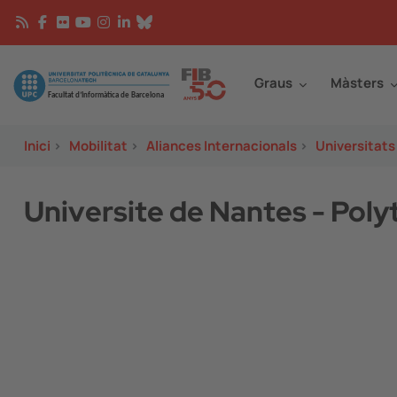
Vés al contingut
Continguts
Image
Graus
Màsters
Inici
>
Mobilitat
>
Aliances Internacionals
>
Universitats
Universite de Nantes - Pol