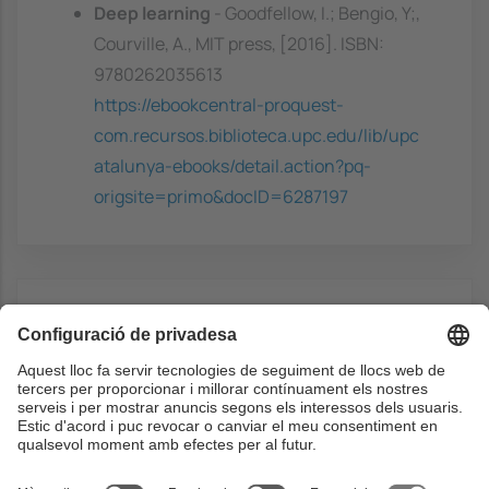
Deep learning
- Goodfellow, I.; Bengio, Y;,
Courville, A., MIT press, [2016]. ISBN:
9780262035613
https://ebookcentral-proquest-
com.recursos.biblioteca.upc.edu/lib/upc
atalunya-ebooks/detail.action?pq-
origsite=primo&docID=6287197
Web links
Material for the course
https://sites.google.com/upc.edu/mai-ul