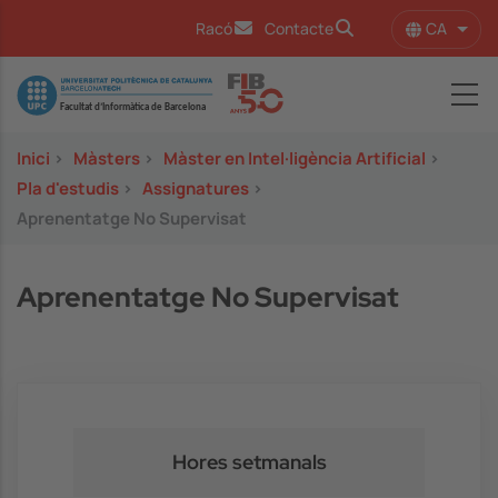
Vés al contingut
CA
Racó
Contacte
Llist
Image
Inici
>
Màsters
>
Màster en Intel·ligència Artificial
>
Pla d'estudis
>
Assignatures
>
Aprenentatge No Supervisat
Aprenentatge No Supervisat
Hores setmanals