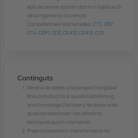
aplicacions en tots els dominis d'aplicació
de la ingenieria i la ciencia
Competències relacionades:
CT2
,
CB7
,
CT4
,
CEP1
,
CG3
,
CEA12
,
CEA13
,
CG1
,
Continguts
Mineria de dades una perspectiva global
Breu introducció al que és Data Mining
and Knowledge Discovery, les àrees a les
quals es relacionen i les diferents
tècniques que hi intervenen
Preprocessament i transformacio no