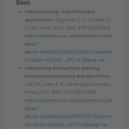
Bàsic
Data clustering : algorithms and
applications
- Aggarwal, C. C., & Reddy, C.
K, CRC Press, 2014. ISBN: 9781466558212
https://discovery.upc.edu/discovery/fulldi
splay?
docid=alma991004187309706711&contex
t=L&vid=34CSUC_UPC:VU1&lang=ca
Data mining and machine learning:
fundamental concepts and algorithms
-
Zaki, M.J.; Meira, W, Cambridge University
Press, 2020. ISBN: 9781108473989
https://discovery.upc.edu/discovery/fulldi
splay?
docid=alma991004209799706711&conte
xt=L&vid=34CSUC_UPC:VU1&lang=ca