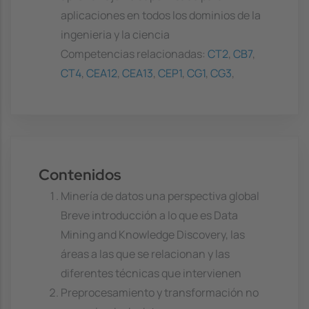
aplicaciones en todos los dominios de la
ingenieria y la ciencia
Competencias relacionadas:
CT2
,
CB7
,
CT4
,
CEA12
,
CEA13
,
CEP1
,
CG1
,
CG3
,
Contenidos
Minería de datos una perspectiva global
Breve introducción a lo que es Data
Mining and Knowledge Discovery, las
áreas a las que se relacionan y las
diferentes técnicas que intervienen
Preprocesamiento y transformación no