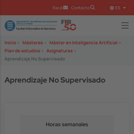
Pasar al contenido principal
ES
Racó
Contacto
Lista
Image
Inicio
>
Másteres
>
Máster en Inteligencia Artificial
>
Plan de estudios
>
Asignaturas
>
Aprendizaje No Supervisado
Aprendizaje No Supervisado
Horas semanales