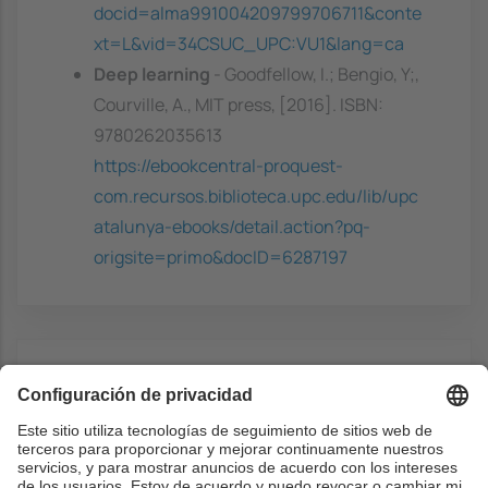
docid=alma991004209799706711&conte
xt=L&vid=34CSUC_UPC:VU1&lang=ca
Deep learning
- Goodfellow, I.; Bengio, Y;,
Courville, A., MIT press, [2016]. ISBN:
9780262035613
https://ebookcentral-proquest-
com.recursos.biblioteca.upc.edu/lib/upc
atalunya-ebooks/detail.action?pq-
origsite=primo&docID=6287197
Web links
Material for the course
https://sites.google.com/upc.edu/mai-ul