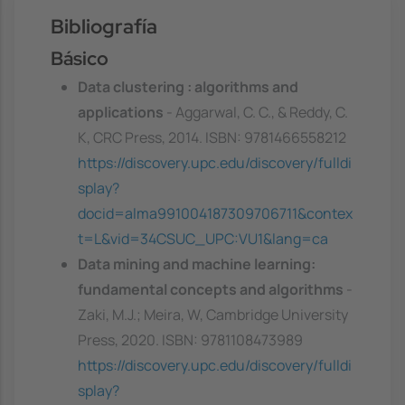
Bibliografía
Básico
Data clustering : algorithms and
applications
- Aggarwal, C. C., & Reddy, C.
K, CRC Press, 2014. ISBN: 9781466558212
https://discovery.upc.edu/discovery/fulldi
splay?
docid=alma991004187309706711&contex
t=L&vid=34CSUC_UPC:VU1&lang=ca
Data mining and machine learning:
fundamental concepts and algorithms
-
Zaki, M.J.; Meira, W, Cambridge University
Press, 2020. ISBN: 9781108473989
https://discovery.upc.edu/discovery/fulldi
splay?