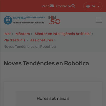
Vés al contingut
CA
Racó
Contacte
Llist
Image
Inici
>
Màsters
>
Màster en Intel·ligència Artificial
>
Pla d'estudis
>
Assignatures
>
Noves Tendències en Robòtica
Noves Tendències en Robòtica
Hores setmanals