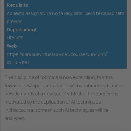
Requisits
Aquesta assignatura no té requisits ,
però té capacitats
prèvies
Departament
URV;CS
Web
https://campusvirtual.urv.cat/course/view.php?
id=104190
The discipline of robotics is now extending its arms
towards new applications in new environments, to meet
new demands of a new society. Most of the success is
motivated by the application of AI techniques.
In this course, some of such AI techniques will be
analysed.