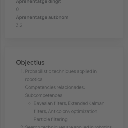
Aprenentatge dirigit
0
Aprenentatge autònom
3.2
Objectius
Probabilistic techniques applied in
robotics
Competències relacionades:
Subcompetences
Bayesian filters, Extended Kalman
filters, Ant colony optimization,
Particle filtering
Search techniques are applied in robotics