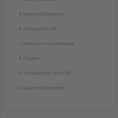
.
Memory Consistency
.
ISA support or MP
.
Interconnection Networks
.
Chiplets
.
A real example: Intel KNC
.
Quantum Computing
.