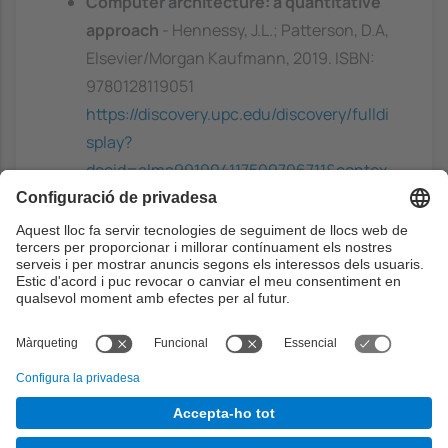
Computer architecture: a quantitative
approach
- Hennessy, J.L.; Patterson, D.A,
Elsevier/Morgan Kaufmann, 2019. ISBN:
9780128119051
https://discovery.upc.edu/discovery/fulldi
splay?
docid=alma991004117509706711&contex
t=L&vid=34CSUC_UPC:VU1&lang=ca
Parallel computer architecture: a
hardware/software approach
- Culler,
D.E.; Singh, J.P.; Gupta, A, Morgan
Kaufmann Publishers, 1999. ISBN:
1558603433
https://discovery.upc.edu/discovery/fulldi
splay?
docid=alma991001862689706711&contex