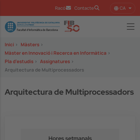
Vés al contingut
CA
Racó
Contacte
Llist
Image
Inici
>
Màsters
>
Màster en Innovació i Recerca en Informàtica
>
Pla d'estudis
>
Assignatures
>
Arquitectura de Multiprocessadors
Arquitectura de Multiprocessadors
Hores setmanals