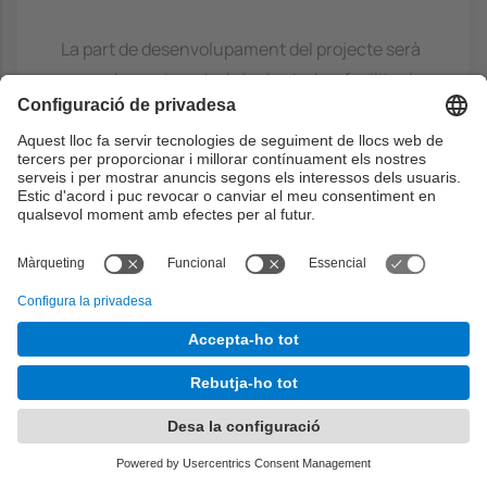
La part de desenvolupament del projecte serà
acuradament pautada i orientada a facilitar la
realització del pla de negoci. Més enllà de la
bibliografia genèrica de referència, es
facilitaran als alumnes articles concrets i
material de lectura per a cadascun dels blocs
de contingut. L'alumne haurà de llegir-los i
extreure conclusions en els moments
prefixats per a poder aplicar aquests a la
realització del pla en les sessions de projecte.
Mètode d'avaluació