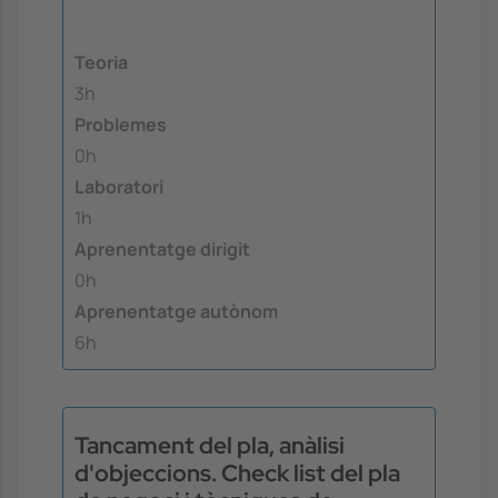
Teoria
3h
Problemes
0h
Laboratori
1h
Aprenentatge dirigit
0h
Aprenentatge autònom
6h
Tancament del pla, anàlisi
d'objeccions. Check list del pla