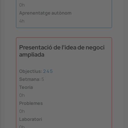
0h
Aprenentatge autònom
4h
Presentació de l'idea de negoci
ampliada
Objectius:
2
4
5
Setmana:
5
Teoria
0h
Problemes
0h
Laboratori
0h