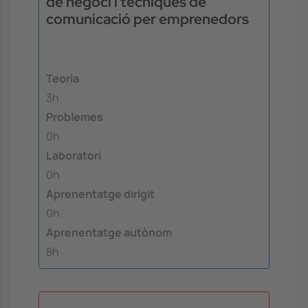
de negoci i tècniques de
comunicació per emprenedors
Teoria
3h
Problemes
0h
Laboratori
0h
Aprenentatge dirigit
0h
Aprenentatge autònom
8h