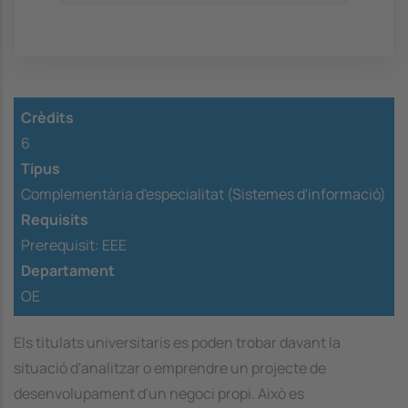
Crèdits
6
Tipus
Complementària d'especialitat (Sistemes d'informació)
Requisits
Prerequisit:
EEE
Departament
OE
Els titulats universitaris es poden trobar davant la
situació d'analitzar o emprendre un projecte de
desenvolupament d'un negoci propi. Això es