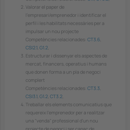
Valorar el paper de
l'empresari/emprenedor i identificar el
perfil i les habilitats necessàries per a
impulsar un nou projecte
Competències relacionades:
CT3.6
,
CSI2.1
,
G1.2
,
Estructurar i dissenyar els aspectes de
mercat, financers, operatius i humans
que donen forma a un pla de negoci
complert
Competències relacionades:
CT3.3
,
CSI3.1
,
G1.2
,
CT3.2
,
Treballar els elements comunicatius que
requereix l'emprenedor per a realitzar
una "venda" professional d'un nou
projecte de negoci i ser capaç de