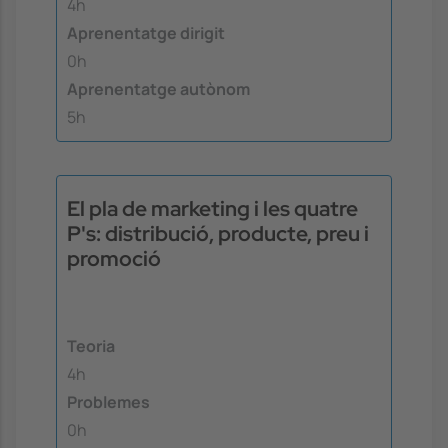
4h
Aprenentatge dirigit
0h
Aprenentatge autònom
5h
El pla de marketing i les quatre
P's: distribució, producte, preu i
promoció
Teoria
4h
Problemes
0h