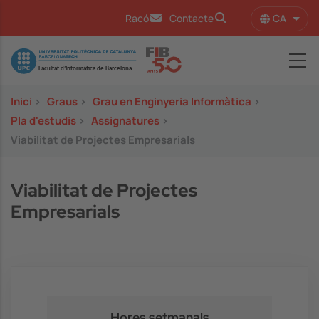
Vés al contingut
CA
Racó
Contacte
Llist
Image
Inici
>
Graus
>
Grau en Enginyeria Informàtica
>
Pla d'estudis
>
Assignatures
>
Viabilitat de Projectes Empresarials
Viabilitat de Projectes
Empresarials
Hores setmanals