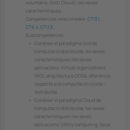
voluntària, Grid i Cloud) i les seves
característiques.
Competències relacionades:
CTI3.1
,
CT6.4
,
CTI1.3
,
Subcompetences
Conèixer el paradigma Grid de
computació distribuïda, les seves
característiques i les seves
aplicacions: Virtual organizations
(VO), arquitectura OGSA, diferència
respecte a la computació clúster i
distribuïda
Conèixer el paradigma Cloud de
computació distribuïda, les seves
característiques i les seves
aplicacions: Utility computing, tipus