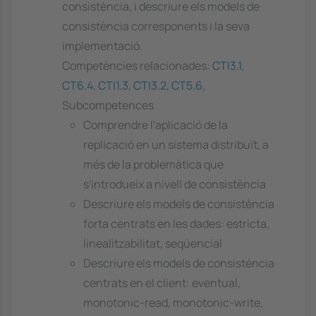
consistència, i descriure els models de
consistència corresponents i la seva
implementació.
Competències relacionades:
CTI3.1
,
CT6.4
,
CTI1.3
,
CTI3.2
,
CT5.6
,
Subcompetences
Comprendre l'aplicació de la
replicació en un sistema distribuït, a
més de la problemàtica que
s'introdueix a nivell de consistència
Descriure els models de consistència
forta centrats en les dades: estricta,
linealitzabilitat, seqüencial
Descriure els models de consistència
centrats en el client: eventual,
monotonic-read, monotonic-write,