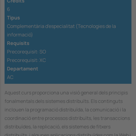
Crèdits
6
Tipus
Complementària d'especialitat (Tecnologies de la
informació)
Requisits
Precorequisit:
SO
Precorequisit:
XC
Departament
AC
Aquest curs proporciona una visió general dels principis
fonalmentals dels sistemes distribuïts. Els continguts
inclouen la programació distribuïda, la comunicació i la
coordinació entre processos distribuïts, les transaccions
distribuïdes, la replicació, els sistemes de fitxers
distribuïts, i algunes aplicacions distribuïdes com la Web i