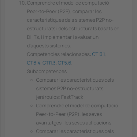
Comprendre el model de computació
Peer-to-Peer (P2P), comparar les
característiques dels sistemes P2P no-
estructurats i dels estructurats basats en
DHTs, i implementar i avaluar un
d'aquests sistemes.
Competències relacionades:
CTI3.1
,
CT6.4
,
CTI1.3
,
CT5.6
,
Subcompetences
Comparar les característiques dels
sistemes P2P no-estructurats
jeràrquics: FastTrack
Comprendre el model de computació
Peer-to-Peer (P2P), les seves
avantatges i les seves aplicacions
Comparar les característiques dels