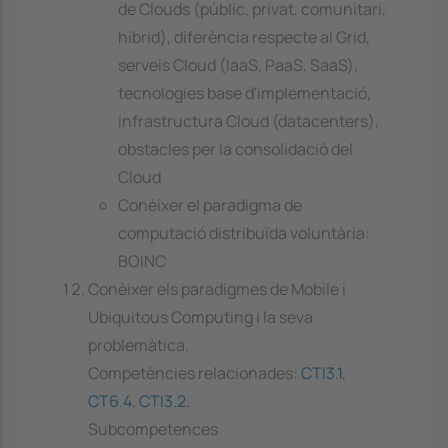
de Clouds (públic, privat, comunitari,
híbrid), diferència respecte al Grid,
serveis Cloud (IaaS, PaaS, SaaS),
tecnologies base d'implementació,
infrastructura Cloud (datacenters),
obstacles per la consolidació del
Cloud
Conèixer el paradigma de
computació distribuïda voluntària:
BOINC
Conèixer els paradigmes de Mobile i
Ubiquitous Computing i la seva
problemàtica.
Competències relacionades:
CTI3.1
,
CT6.4
,
CTI3.2
,
Subcompetences