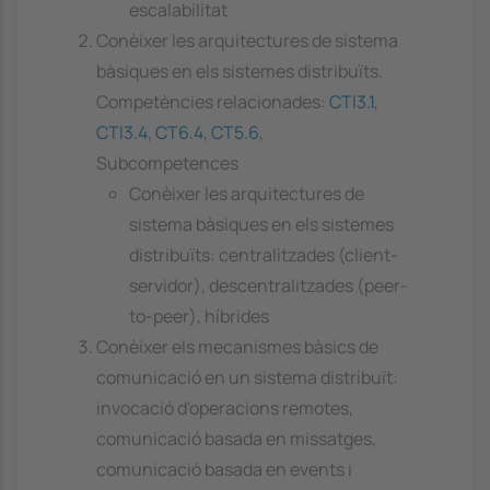
escalabilitat
Conèixer les arquitectures de sistema
bàsiques en els sistemes distribuïts.
Competències relacionades:
CTI3.1
,
CTI3.4
,
CT6.4
,
CT5.6
,
Subcompetences
Conèixer les arquitectures de
sistema bàsiques en els sistemes
distribuïts: centralitzades (client-
servidor), descentralitzades (peer-
to-peer), híbrides
Conèixer els mecanismes bàsics de
comunicació en un sistema distribuït:
invocació d'operacions remotes,
comunicació basada en missatges,
comunicació basada en events i