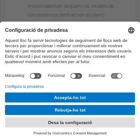
linealitzabilitat, seqüencial. Models de
consistència centrats en el client:
eventual, monotonic-read, monotonic-
write, read-your-writes, writes-follow-
reads. Ubicació de les rèpliques
(permanents, iniciades pel servidor,
iniciades pel client) i propagació
d'actualitzacions (push-pull protocols).
Implementacions de models de
consistència: protocols basats en primari
(remote-write, local-write) i protocols
d'escriptura replicada (replicació activa,
protocols basats en quòrum)
Sistemes de noms
Serveis de resolució de noms plans:
broadcasting, forwarding pointers,