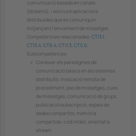
comunicació basada en canals
(streams), i escriure aplicacions
distribuïdes que es comuniquin
mitjançant l'enviament de missatges.
Competències relacionades:
CTI3.1
,
CTI3.4
,
CT6.4
,
CTI1.3
,
CT5.6
,
Subcompetences
Conèixer els paradigmes de
comunicació bàsics en els sistemes
distribuïts: invocació remota de
procediment, pas de missatges, cues
de missatges, comunicació de grups,
publicació/subscripció, espais de
dades compartits, memòria
compartida, codi mòbil, orientat a
stream