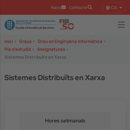
Vés al contingut
CA
Racó
Contacte
Llist
Image
Inici
>
Graus
>
Grau en Enginyeria Informàtica
>
Pla d'estudis
>
Assignatures
>
Sistemes Distribuïts en Xarxa
Sistemes Distribuïts en Xarxa
Hores setmanals