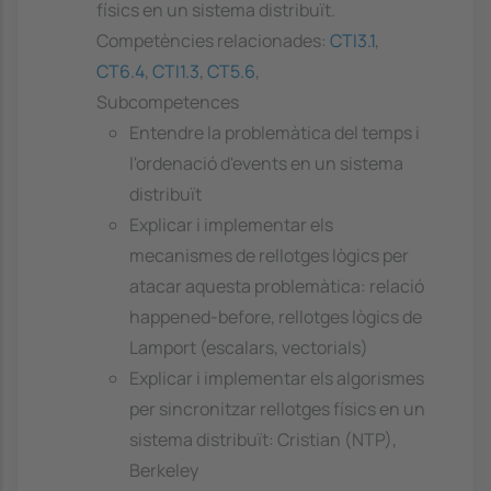
físics en un sistema distribuït.
Competències relacionades:
CTI3.1
,
CT6.4
,
CTI1.3
,
CT5.6
,
Subcompetences
Entendre la problemàtica del temps i
l'ordenació d'events en un sistema
distribuït
Explicar i implementar els
mecanismes de rellotges lògics per
atacar aquesta problemàtica: relació
happened-before, rellotges lògics de
Lamport (escalars, vectorials)
Explicar i implementar els algorismes
per sincronitzar rellotges físics en un
sistema distribuït: Cristian (NTP),
Berkeley