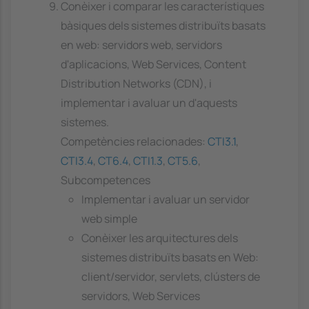
Conèixer i comparar les característiques
bàsiques dels sistemes distribuïts basats
en web: servidors web, servidors
d'aplicacions, Web Services, Content
Distribution Networks (CDN), i
implementar i avaluar un d'aquests
sistemes.
Competències relacionades:
CTI3.1
,
CTI3.4
,
CT6.4
,
CTI1.3
,
CT5.6
,
Subcompetences
Implementar i avaluar un servidor
web simple
Conèixer les arquitectures dels
sistemes distribuïts basats en Web:
client/servidor, servlets, clústers de
servidors, Web Services