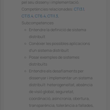
pel seu disseny i implementació.
Competències relacionades:
CTI3.1
,
CTI3.4
,
CT6.4
,
CTI1.3
,
Subcompetences
Entendre la definició de sistema
distribuït
Conèixer les possibles aplicacions
d'un sistema distribuït
Posar exemples de sistemes
distribuïts
Entendre els desafiaments per
dissenyar i implementar un sistema
distribuït: heterogeneïtat, absència
de visió global, seguretat,
coordinació, asincronia, obertura,
transparència, tolerància a fallades,