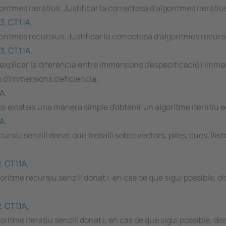
ritmes iteratius. Justificar la correctesa d'algoritmes iteratiu
.3
,
CT1.1A
,
oritmes recursius. Justificar la correctesa d'algoritmes recurs
.3
,
CT1.1A
,
explicar la diferència entre immersions d'especificació i immer
s d'immersions d'eficiencia.
1A
,
 existeix una manera simple d'obtenir un algoritme iteratiu equiv
1A
,
cursiu senzill donat que treballi sobre vectors, piles, cues, llis
2
,
CT1.1A
,
lgoritme recursiu senzill donat i, en cas de que sigui possible,
2
,
CT1.1A
,
goritme iteratiu senzill donat i, en cas de que sigui possible, d