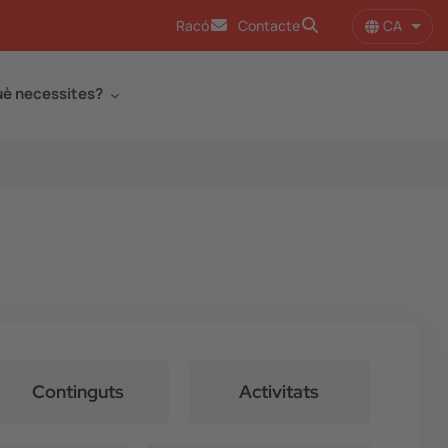
CA
Racó
Contacte
Llist
è necessites?
Continguts
Activitats