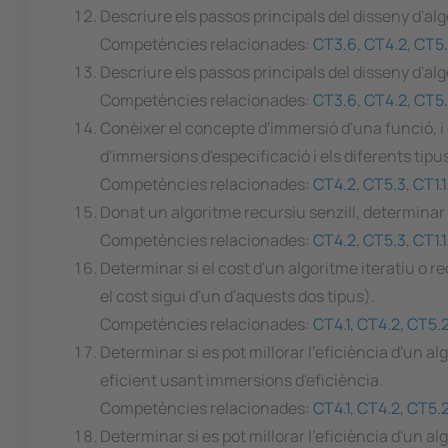
Descriure els passos principals del disseny d'algo
Competències relacionades:
CT3.6
,
CT4.2
,
CT5
Descriure els passos principals del disseny d'alg
Competències relacionades:
CT3.6
,
CT4.2
,
CT5
Conèixer el concepte d'immersió d'una funció, i 
d'immersions d'especificació i els diferents tipu
Competències relacionades:
CT4.2
,
CT5.3
,
CT1.
Donat un algoritme recursiu senzill, determinar si
Competències relacionades:
CT4.2
,
CT5.3
,
CT1.
Determinar si el cost d'un algoritme iteratiu o re
el cost sigui d'un d'aquests dos tipus).
Competències relacionades:
CT4.1
,
CT4.2
,
CT5.
Determinar si es pot millorar l'eficiència d'un a
eficient usant immersions d'eficiència.
Competències relacionades:
CT4.1
,
CT4.2
,
CT5.
Determinar si es pot millorar l'eficiència d'un al