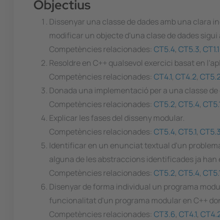
Objectius
Dissenyar una classe de dades amb una clara ind
modificar un objecte d'una clase de dades sigui a
Competències relacionades:
CT5.4
,
CT5.3
,
CT1.
Resoldre en C++ qualsevol exercici basat en l'ap
Competències relacionades:
CT4.1
,
CT4.2
,
CT5.
Donada una implementació per a una classe de dad
Competències relacionades:
CT5.2
,
CT5.4
,
CT5.
Explicar les fases del disseny modular.
Competències relacionades:
CT5.4
,
CT5.1
,
CT5.
Identificar en un enunciat textual d'un problem
alguna de les abstraccions identificades ja han 
Competències relacionades:
CT5.2
,
CT5.4
,
CT5.
Disenyar de forma individual un programa modula
funcionalitat d'un programa modular en C++ do
Competències relacionades:
CT3.6
,
CT4.1
,
CT4.