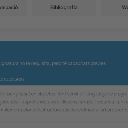
valuació
Bibliografia
We
ignatura no té requisits ,
però té capacitats prèvies
2.cs.upc.edu
l disseny basat en objectes, fent servir el llenguatge de prog
s, generals); s'aprofondeix en el disseny iteratiu i recursiu, ta
n implementacions d'estructures de dades lineals i arborescent