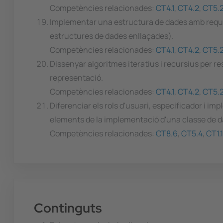
Competències relacionades:
CT4.1
,
CT4.2
,
CT5.
Implementar una estructura de dades amb requeri
estructures de dades enllaçades).
Competències relacionades:
CT4.1
,
CT4.2
,
CT5.
Dissenyar algoritmes iteratius i recursius per r
representació.
Competències relacionades:
CT4.1
,
CT4.2
,
CT5.
Diferenciar els rols d'usuari, especificador i i
elements de la implementació d'una classe de d
Competències relacionades:
CT8.6
,
CT5.4
,
CT1.
Continguts