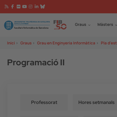
Vés al contingut
Continguts
Image
Graus
Màsters
Inici
>
Graus
>
Grau en Enginyeria Informàtica
>
Pla d'es
Programació II
Professorat
Hores setmanals