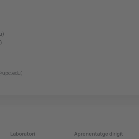
u)
)
o@upc.edu)
Laboratori
Aprenentatge dirigit