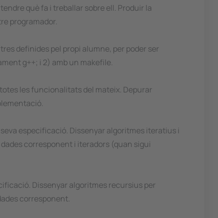
dre què fa i treballar sobre ell. Produir la
tre programador.
ltres definides pel propi alumne, per poder ser
ment g++; i 2) amb un makefile.
otes les funcionalitats del mateix. Depurar
plementació.
seva especificació. Dissenyar algoritmes iteratius i
de dades corresponent i iteradors (quan sigui
cificació. Dissenyar algoritmes recursius per
e dades corresponent.