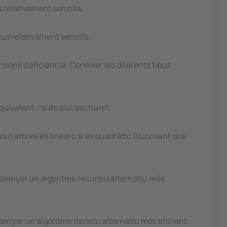
s relativament senzills.
ius relativament senzills.
sions d'eficiència. Conèixer els diferents tipus
alent, i si és així, escriure'l.
tes o arbres és lineal o si és quadràtic (suposant que
 dissenyar un algoritme recursiu alternatiu més
issenyar un algoritme iteratiu alternatiu més eficient.