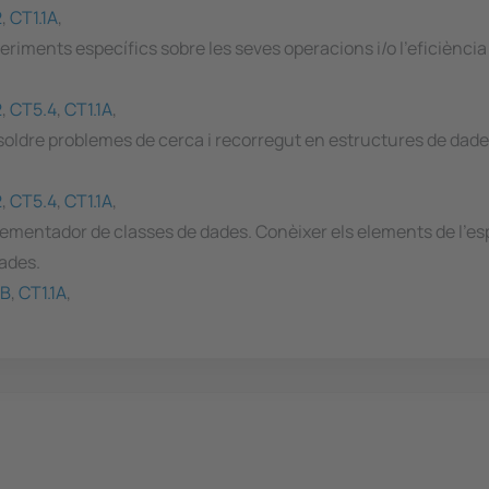
2
,
CT1.1A
,
ments específics sobre les seves operacions i/o l'eficiència 
2
,
CT5.4
,
CT1.1A
,
esoldre problemes de cerca i recorregut en estructures de dade
2
,
CT5.4
,
CT1.1A
,
mplementador de classes de dades. Conèixer els elements de l'es
ades.
1B
,
CT1.1A
,