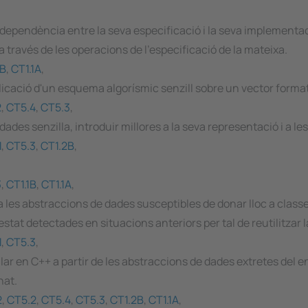
ependència entre la seva especificació i la seva implementació
 través de les operacions de l'especificació de la mateixa.
1B
,
CT1.1A
,
licació d'un esquema algorísmic senzill sobre un vector forma
2
,
CT5.4
,
CT5.3
,
es senzilla, introduir millores a la seva representació i a le
1
,
CT5.3
,
CT1.2B
,
3
,
CT1.1B
,
CT1.1A
,
a les abstraccions de dades susceptibles de donar lloc a class
estat detectades en situacions anteriors per tal de reutilitzar 
1
,
CT5.3
,
r en C++ a partir de les abstraccions de dades extretes del e
nat.
2
,
CT5.2
,
CT5.4
,
CT5.3
,
CT1.2B
,
CT1.1A
,