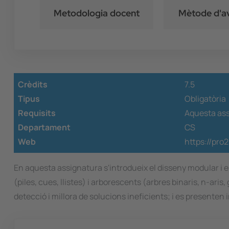
Metodologia docent
Mètode d'a
Crèdits
7.5
Tipus
Obligatòria
Requisits
Aquesta ass
Departament
CS
Web
https://pro
En aquesta assignatura s'introdueix el disseny modular i e
(piles, cues, llistes) i arborescents (arbres binaris, n-ari
detecció i millora de solucions ineficients; i es presente