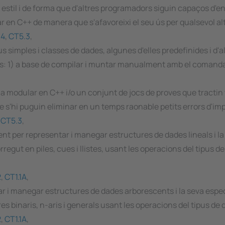
il i de forma que d'altres programadors siguin capaços d'enten
n C++ de manera que s'afavoreixi el seu ús per qualsevol al
.4
,
CT5.3
,
 simples i classes de dades, algunes d'elles predefinides i d'a
es: 1) a base de compilar i muntar manualment amb el comanda
 modular en C++ i/o un conjunt de jocs de proves que tractin t
s'hi puguin eliminar en un temps raonable petits errors d'im
,
CT5.3
,
ent per representar i manegar estructures de dades lineals i la 
regut en piles, cues i llistes, usant les operacions del tipus 
2
,
CT1.1A
,
ar i manegar estructures de dades arborescents i la seva espe
es binaris, n-aris i generals usant les operacions del tipus d
2
,
CT1.1A
,