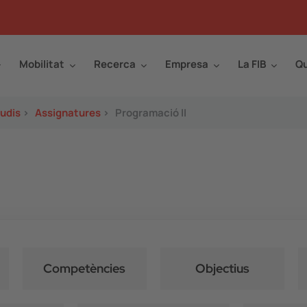
Mobilitat
Recerca
Empresa
La FIB
Qu
tudis
>
Assignatures
>
Programació II
Competències
Objectius