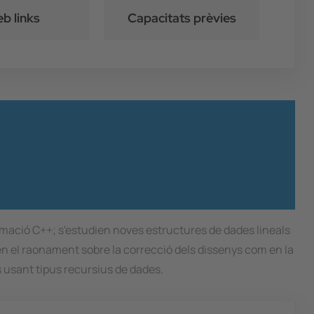
b links
Capacitats prèvies
ramació C++; s'estudien noves estructures de dades lineals
nt en el raonament sobre la correcció dels dissenys com en la
s usant tipus recursius de dades.