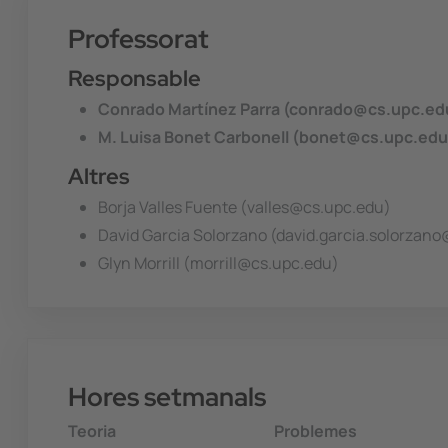
Professorat
Responsable
Conrado Martínez Parra (conrado@cs.upc.ed
M. Luisa Bonet Carbonell (bonet@cs.upc.edu
Altres
Borja Valles Fuente (valles@cs.upc.edu)
David Garcia Solorzano (david.garcia.solorzan
Glyn Morrill (morrill@cs.upc.edu)
Hores setmanals
Teoria
Problemes