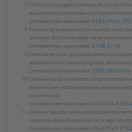
Codificar un programa modular en C++ amb bon est
documentació associada a un programa modular e
Competències relacionades:
CT8.6
,
CT3.6
,
CT5
Preparar un programa en C++ que faci servir tipus
executat. Això s'ha de poder fer de dues maner
Competències relacionades:
CT1.1B
,
CT1.1A
,
Disenyar entre un grup d'estudiants un programa
sistemàticament aquest programa, de forma que 
Competències relacionades:
CT8.6
,
G5.1
,
CT3.6
Conèixer els tipus de dades utilitzats habitualm
recursius per resoldre problemes de cerca i recor
recomanable).
Competències relacionades:
CT4.1
,
CT4.2
,
CT5.
Conèixer tipus de dades utilitzats per represent
resoldre problemes de cerca i recorregut en arbr
Competències relacionades:
CT4.1
,
CT4.2
,
CT5.