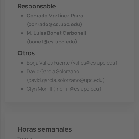
Responsable
Conrado Martínez Parra
(conrado@cs.upc.edu)
M. Luisa Bonet Carbonell
(bonet@cs.upc.edu)
Otros
Borja Valles Fuente (valles@cs.upc.edu)
David Garcia Solorzano
(david.garcia.solorzano@upc.edu)
Glyn Morrill (morrill@cs.upc.edu)
Horas semanales
Teoría