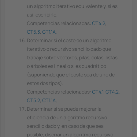
un algoritmo iterativo equivalente y, si es
así, escribirlo.
Competencias relacionadas:
CT4.2
,
CT5.3
,
CT1.1A
,
Determinar si el coste de un algoritmo
iterativo o recursivo sencillo dado que
trabaje sobre vectores, pilas, colas, listas
o árboles es lineal o si es cuadrático
(suponiendo que el coste sea de uno de
estos dos tipos).
Competencias relacionadas:
CT4.1
,
CT4.2
,
CT5.2
,
CT1.1A
,
Determinar si se puede mejorar la
eficiencia de un algoritmo recursivo
sencillo dado y, en caso de que sea
posible, diseñar un algoritmo recursivo