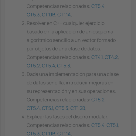
Competencias relacionadas:
CT5.4
,
CT5.3
,
CT1.1B
,
CT1.1A
,
Resolver en C++ cualquier ejercicio
basado en la aplicación de un esquema
algorítmico sencillo a un vector formado
por objetos de una clase de datos.
Competencias relacionadas:
CT4.1
,
CT4.2
,
CT5.2
,
CT5.4
,
CT5.3
,
Dada una implementación para una clase
de datos sencilla, introducir mejoras en
su representación y en sus operaciones.
Competencias relacionadas:
CT5.2
,
CT5.4
,
CT5.1
,
CT5.3
,
CT1.2B
,
Explicar las fases del diseño modular.
Competencias relacionadas:
CT5.4
,
CT5.1
,
CT5.3
,
CT1.1B
,
CT1.1A
,