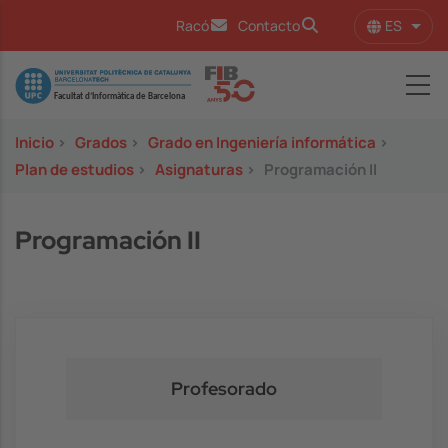
Pasar al contenido principal
ES
Racó
Contacto
Lista
Image
Inicio
>
Grados
>
Grado en Ingeniería informática
>
Plan de estudios
>
Asignaturas
>
Programación II
Programación II
Profesorado