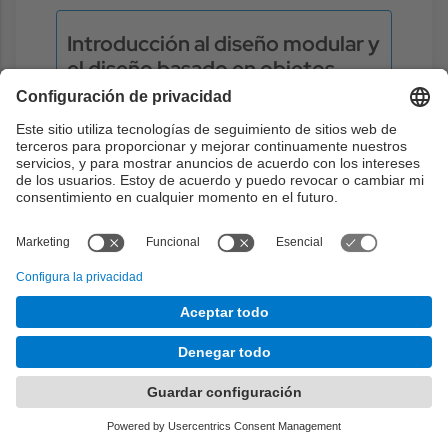
Introducción al diseño modular y
el diseño basado en objetos.
Desarrollo del tema correspondiente de la
asignatura.
Teoría:
Sesiones teoría semanas 1 y 2.
Objetivos:
21
1
2
4
Contenidos:
6 . Diseño modular y diseño basado en
objetos
Teoría
4h
Problemas
0h
Laboratorio
0h