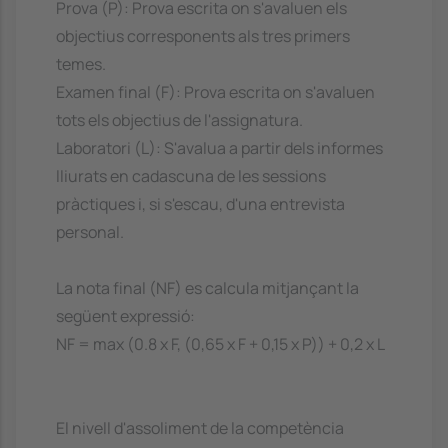
Prova (P): Prova escrita on s'avaluen els
objectius corresponents als tres primers
temes.
Examen final (F): Prova escrita on s'avaluen
tots els objectius de l'assignatura.
Laboratori (L): S'avalua a partir dels informes
lliurats en cadascuna de les sessions
pràctiques i, si s'escau, d'una entrevista
personal.
La nota final (NF) es calcula mitjançant la
següent expressió:
NF = max (0.8 x F, (0,65 x F + 0,15 x P)) + 0,2 x L
El nivell d'assoliment de la competència