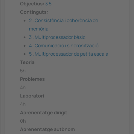
Objectius:
3
5
Continguts:
2 . Consistència i coherència de
memòria
3 . Multiprocessador bàsic
4 . Comunicació i sincronització
5 . Multiprocessador de petita escala
Teoria
5h
Problemes
4h
Laboratori
4h
Aprenentatge dirigit
0h
Aprenentatge autònom