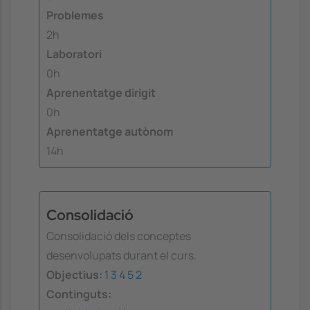
Problemes
2h
Laboratori
0h
Aprenentatge dirigit
0h
Aprenentatge autònom
14h
Consolidació
Consolidació dels conceptes
desenvolupats durant el curs.
Objectius:
1
3
4
5
2
Continguts: