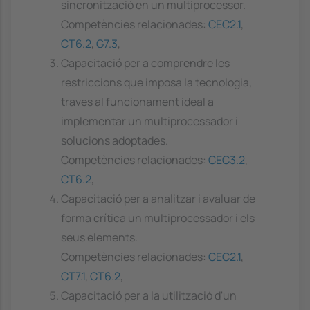
sincronització en un multiprocessor.
Competències relacionades:
CEC2.1
,
CT6.2
,
G7.3
,
Capacitació per a comprendre les
restriccions que imposa la tecnologia,
traves al funcionament ideal a
implementar un multiprocessador i
solucions adoptades.
Competències relacionades:
CEC3.2
,
CT6.2
,
Capacitació per a analitzar i avaluar de
forma crítica un multiprocessador i els
seus elements.
Competències relacionades:
CEC2.1
,
CT7.1
,
CT6.2
,
Capacitació per a la utilització d'un