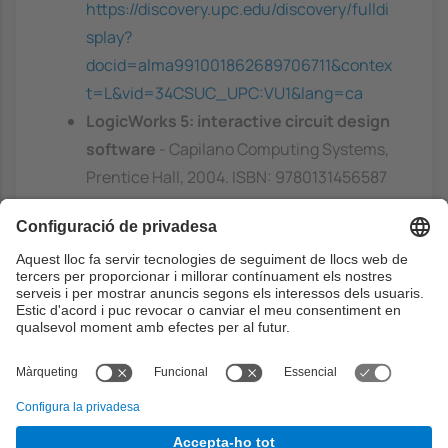
https://discovery.upc.edu/discovery/fulldi
splay?
docid=alma991001862689706711&contex
t=L&vid=34CSUC_UPC:VU1&lang=ca
LogicWorks 5: interactive circuit design
software
- Capilano Computing Systems,
Prentice Hall, 2004. ISBN: 9780131456587
https://discovery.upc.edu/discovery/fulldi
splay?
docid=alma991002692839706711&conte
xt=L&vid=34CSUC_UPC:VU1&lang=ca
Capacitats prèvies