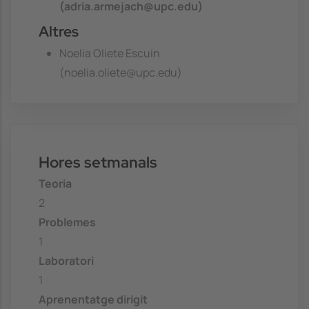
(adria.armejach@upc.edu)
Altres
Noelia Oliete Escuin
(noelia.oliete@upc.edu)
Hores setmanals
Teoria
2
Problemes
1
Laboratori
1
Aprenentatge dirigit