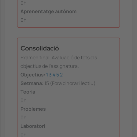
0h
Aprenentatge autònom
0h
Consolidació
Examen final. Avaluació de tots els
objectius de l'assignatura.
Objectius:
1
3
4
5
2
Setmana:
15 (Fora d'horari lectiu)
Teoria
0h
Problemes
0h
Laboratori
0h