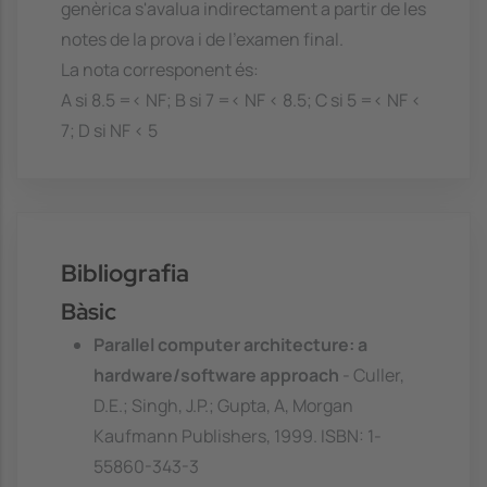
genèrica s'avalua indirectament a partir de les
notes de la prova i de l'examen final.
La nota corresponent és:
A si 8.5 =< NF; B si 7 =< NF < 8.5; C si 5 =< NF <
7; D si NF < 5
Bibliografia
Bàsic
Parallel computer architecture: a
hardware/software approach
- Culler,
D.E.; Singh, J.P.; Gupta, A, Morgan
Kaufmann Publishers, 1999. ISBN: 1-
55860-343-3