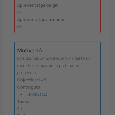
Aprenentatge dirigit
0h
Aprenentatge autònom
0h
Motivació
Estudiar els conceptes teòrics del tema i
resoldre els exercicis i problemes
proposats.
Objectius:
1
4
5
Continguts:
1 . Motivació
Teoria
3h