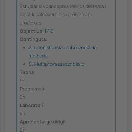
Estudiar els conceptes teòrics del tema i
resoldre els exercicis i problemes
proposats.
Objectius:
1
4
5
Continguts:
2 . Consistència i coherència de
memòria
3 . Multiprocessador bàsic
Teoria
6h
Problemes
3h
Laboratori
4h
Aprenentatge dirigit
0h