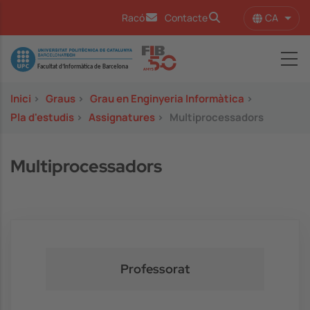
Vés al contingut
CA
Racó
Contacte
Llist
Image
Inici
>
Graus
>
Grau en Enginyeria Informàtica
>
Pla d'estudis
>
Assignatures
>
Multiprocessadors
Multiprocessadors
Professorat