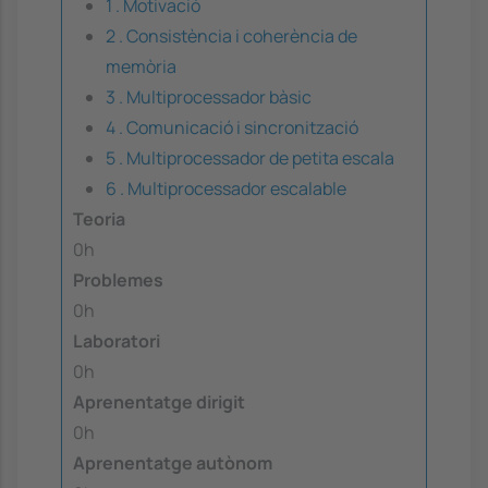
1 . Motivació
2 . Consistència i coherència de
memòria
3 . Multiprocessador bàsic
4 . Comunicació i sincronització
5 . Multiprocessador de petita escala
6 . Multiprocessador escalable
Teoria
0h
Problemes
0h
Laboratori
0h
Aprenentatge dirigit
0h
Aprenentatge autònom