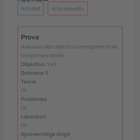
Activitat
Acte avaluatiu
Prova
Avaluació dels objectius corresponents als
tres primers temes
Objectius:
1
4
5
Setmana:
8
Teoria
0h
Problemes
0h
Laboratori
0h
Aprenentatge dirigit