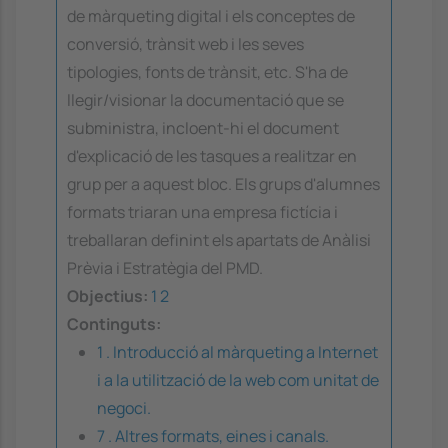
de màrqueting digital i els conceptes de
conversió, trànsit web i les seves
tipologies, fonts de trànsit, etc. S'ha de
llegir/visionar la documentació que se
subministra, incloent-hi el document
d'explicació de les tasques a realitzar en
grup per a aquest bloc. Els grups d'alumnes
formats triaran una empresa fictícia i
treballaran definint els apartats de Anàlisi
Prèvia i Estratègia del PMD.
Objectius:
1
2
Continguts:
1 . Introducció al màrqueting a Internet
i a la utilització de la web com unitat de
negoci.
7 . Altres formats, eines i canals.