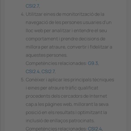
CSI2.7
,
Utilitzar eines de monitorització de la
navegació de les persones usuaries d'un
lloc web per analitzar i entendre el seu
comportament i prendre decisions de
millora per atraure, convertir i fidelitzar a
aquestes persones.
Competències relacionades:
G9.3
,
CSI2.4
,
CSI2.7
,
Conèixer i aplicar les principals tècniques
i eines per atraure tràfic qualificat
procedents dels cercadors de Internet
cap a les pàgines web, millorant la seva
posició en els resultats i optimitzant la
inclusió de enllaços patrocinats.
Competències relacionades:
CSI2.4
,