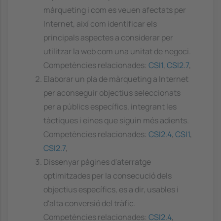
màrqueting i com es veuen afectats per
Internet, així com identificar els
principals aspectes a considerar per
utilitzar la web com una unitat de negoci.
Competències relacionades:
CSI1
,
CSI2.7
,
Elaborar un pla de màrqueting a Internet
per aconseguir objectius seleccionats
per a públics específics, integrant les
tàctiques i eines que siguin més adients.
Competències relacionades:
CSI2.4
,
CSI1
,
CSI2.7
,
Dissenyar pàgines d'aterratge
optimitzades per la consecució dels
objectius específics, es a dir, usables i
d'alta conversió del tràfic.
Competències relacionades:
CSI2.4
,