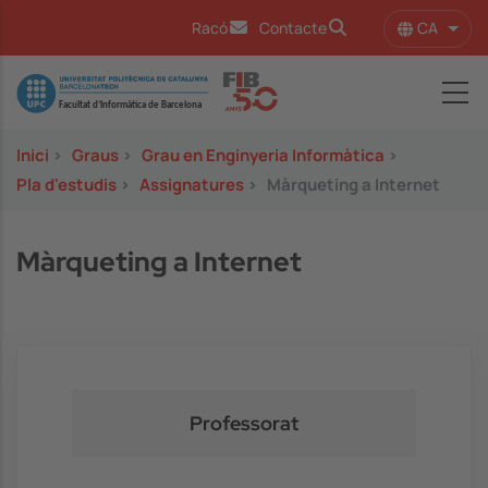
Vés al contingut
CA
Racó
Contacte
Llist
Image
Inici
>
Graus
>
Grau en Enginyeria Informàtica
>
Pla d'estudis
>
Assignatures
>
Màrqueting a Internet
Màrqueting a Internet
Professorat