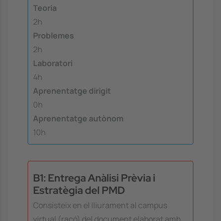
Teoria
2h
Problemes
2h
Laboratori
4h
Aprenentatge dirigit
0h
Aprenentatge autònom
10h
B1: Entrega Anàlisi Prèvia i
Estratègia del PMD
Consisteix en el lliurament al campus
virtual (racó) del document elaborat amb