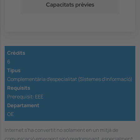
Capacitats prèvies
Crèdits
6
Tipus
Complementària d'especialitat (Sistemes d'informació)
Requisits
Prerequisit:
EEE
Departament
OE
Internet s'ha convertit no solament en un mitjà de
comunicació emergent sinó predominant, especialment