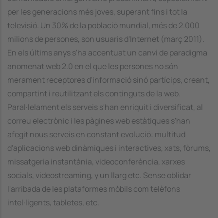
per les generacions més joves, superant fins i tot la
televisió. Un 30% de la població mundial, més de 2.000
milions de persones, son usuaris d'Internet (març 2011).
En els últims anys s'ha accentuat un canvi de paradigma
anomenat web 2.0 en el que les persones no són
merament receptores d'informació sinó partícips, creant,
compartint i reutilitzant els continguts de la web.
Paral·lelament els serveis s'han enriquit i diversificat, al
correu electrònic i les pàgines web estàtiques s'han
afegit nous serveis en constant evolució: multitud
d'aplicacions web dinàmiques i interactives, xats, fòrums,
missatgeria instantània, videoconferència, xarxes
socials, videostreaming, y un llarg etc. Sense oblidar
l'arribada de les plataformes mòbils com telèfons
intel·ligents, tabletes, etc.