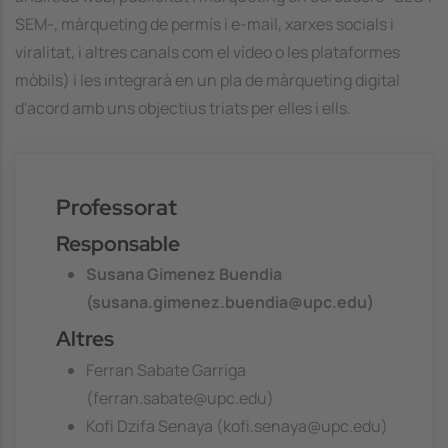
SEM-, màrqueting de permís i e-mail, xarxes socials i
viralitat, i altres canals com el vídeo o les plataformes
mòbils) i les integrarà en un pla de màrqueting digital
d'acord amb uns objectius triats per elles i ells.
Professorat
Responsable
Susana Gimenez Buendia
(susana.gimenez.buendia@upc.edu)
Altres
Ferran Sabate Garriga
(ferran.sabate@upc.edu)
Kofi Dzifa Senaya (kofi.senaya@upc.edu)