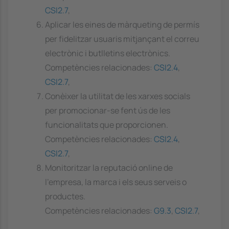
CSI2.7
,
Aplicar les eines de màrqueting de permís
per fidelitzar usuaris mitjançant el correu
electrònic i butlletins electrònics.
Competències relacionades:
CSI2.4
,
CSI2.7
,
Conèixer la utilitat de les xarxes socials
per promocionar-se fent ús de les
funcionalitats que proporcionen.
Competències relacionades:
CSI2.4
,
CSI2.7
,
Monitoritzar la reputació online de
l'empresa, la marca i els seus serveis o
productes.
Competències relacionades:
G9.3
,
CSI2.7
,