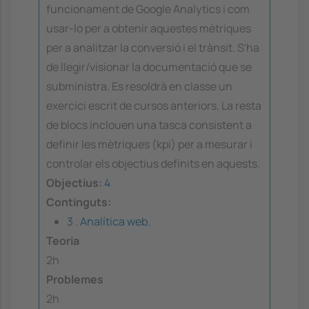
funcionament de Google Analytics i com
usar-lo per a obtenir aquestes mètriques
per a analitzar la conversió i el trànsit. S'ha
de llegir/visionar la documentació que se
subministra. Es resoldrà en classe un
exercici escrit de cursos anteriors. La resta
de blocs inclouen una tasca consistent a
definir les mètriques (kpi) per a mesurar i
controlar els objectius definits en aquests.
Objectius:
4
Continguts:
3 . Analítica web.
Teoria
2h
Problemes
2h