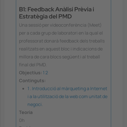
B1: Feedback Anàlisi Prèvia i
Estratègia del PMD
Una sessió per videoconferència (Meet)
per a cada grup de laboratori en la qual el
professorat donarà feedback dels treballs
realitzats en aquest bloc i indicacions de
millora de cara blocs següent i al treball
final del PMD.
Objectius:
1
2
Continguts:
1 . Introducció al màrqueting a Internet
i a la utilització de la web com unitat de
negoci.
Teoria
0h