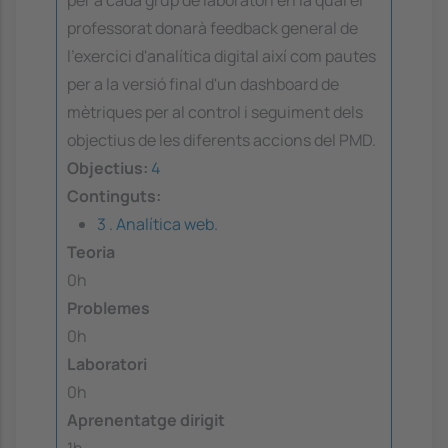
per a cada grup de laboratori en la qual el
professorat donarà feedback general de
l'exercici d'analítica digital així com pautes
per a la versió final d'un dashboard de
mètriques per al control i seguiment dels
objectius de les diferents accions del PMD.
Objectius:
4
Continguts:
3 . Analítica web.
Teoria
0h
Problemes
0h
Laboratori
0h
Aprenentatge dirigit