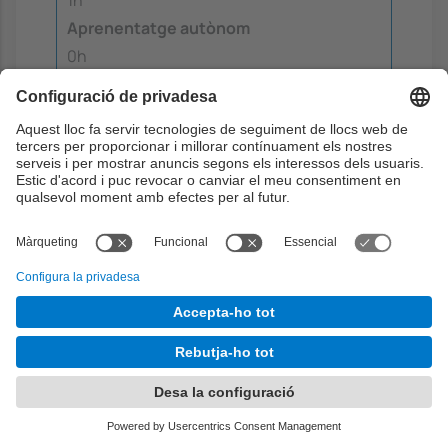
1h
Aprenentatge autònom
0h
B4: Màrqueting en cercadors
Aquest bloc és el primer dels tres destinats
a tractar l'adquisició de trànsit. Es torna
sobre el concepte trànsit i les seves
tipologies i es presenten les diferents fonts
de trànsit i les seves característiques. Es
treballa l'adquisició de trànsit procedent de
cercadors, tant gratuït (SEO) com de
pagament (SEM). Es veuran i aplicaran els
factors que influeixen en el posicionament
en cercadors i les tècniques per a crear