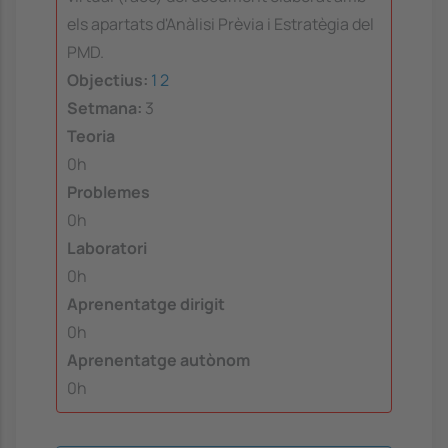
els apartats d'Anàlisi Prèvia i Estratègia del
PMD.
Objectius:
1
2
Setmana:
3
Teoria
0h
Problemes
0h
Laboratori
0h
Aprenentatge dirigit
0h
Aprenentatge autònom
0h