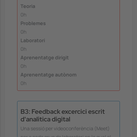
Teoria
0h
Problemes
0h
Laboratori
0h
Aprenentatge dirigit
0h
Aprenentatge autònom
0h
B3: Feedback excercici escrit
d'analitica digital
Una sessió per videoconferència (Meet)