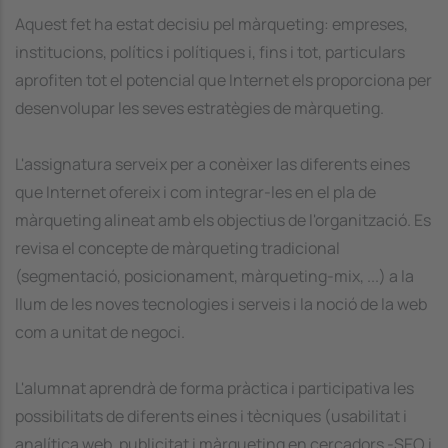
Aquest fet ha estat decisiu pel màrqueting: empreses,
institucions, polítics i polítiques i, fins i tot, particulars
aprofiten tot el potencial que Internet els proporciona per
desenvolupar les seves estratègies de màrqueting.
L'assignatura serveix per a conèixer las diferents eines
que Internet ofereix i com integrar-les en el pla de
màrqueting alineat amb els objectius de l'organització. Es
revisa el concepte de màrqueting tradicional
(segmentació, posicionament, màrqueting-mix, ...) a la
llum de les noves tecnologies i serveis i la noció de la web
com a unitat de negoci.
L'alumnat aprendrà de forma pràctica i participativa les
possibilitats de diferents eines i tècniques (usabilitat i
analítica web, publicitat i màrqueting en cercadors -SEO i