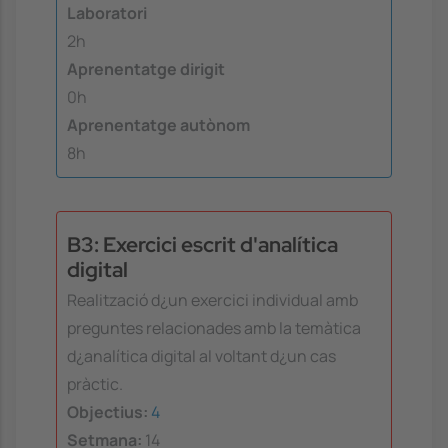
Laboratori
2h
Aprenentatge dirigit
0h
Aprenentatge autònom
8h
B3: Exercici escrit d'analítica
digital
Realització d¿un exercici individual amb
preguntes relacionades amb la temàtica
d¿analítica digital al voltant d¿un cas
pràctic.
Objectius:
4
Setmana:
14