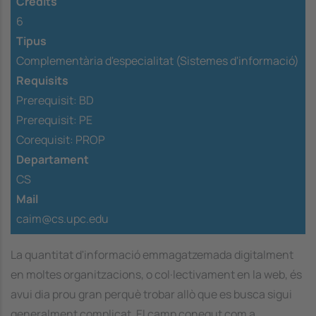
Crèdits
6
Tipus
Complementària d'especialitat (Sistemes d'informació)
Requisits
Prerequisit:
BD
Prerequisit:
PE
Corequisit:
PROP
Departament
CS
Mail
caim@cs.upc.edu
La quantitat d'informació emmagatzemada digitalment
en moltes organitzacions, o col·lectivament en la web, és
avui dia prou gran perquè trobar allò que es busca sigui
generalment complicat. El camp conegut com a