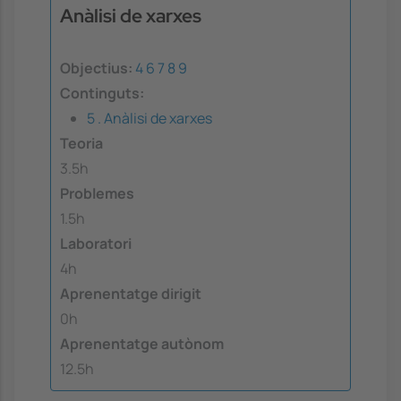
Anàlisi de xarxes
Objectius:
4
6
7
8
9
Continguts:
5 . Anàlisi de xarxes
Teoria
3.5h
Problemes
1.5h
Laboratori
4h
Aprenentatge dirigit
0h
Aprenentatge autònom
12.5h