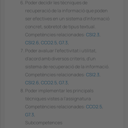
Poder decidir les tècniques de
recuperació de la informació que poden
ser efectives en un sistema d'informació
concret, sobretot de tipus textual.
Competències relacionades:
CSI2.3
,
CSI2.6
,
CCO2.5
,
G7.3
,
Poder avaluar l'efectivitat i utilitat,
d'acord amb diversos criteris, d'un
sistema de recuperació de la informació.
Competències relacionades:
CSI2.3
,
CSI2.6
,
CCO2.5
,
G7.3
,
Poder implementar les principals
tècniques vistes a l'assignatura
Competències relacionades:
CCO2.5
,
G7.3
,
Subcompetences