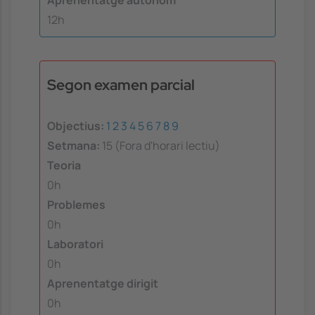
Aprenentatge autònom
12h
Segon examen parcial
Objectius:
1
2
3
4
5
6
7
8
9
Setmana:
15 (Fora d'horari lectiu)
Teoria
0h
Problemes
0h
Laboratori
0h
Aprenentatge dirigit
0h