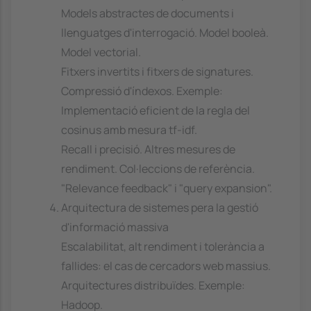
Models abstractes de documents i
llenguatges d'interrogació. Model booleà.
Model vectorial.
Fitxers invertits i fitxers de signatures.
Compressió d'índexos. Exemple:
Implementació eficient de la regla del
cosinus amb mesura tf-idf.
Recall i precisió. Altres mesures de
rendiment. Col·leccions de referència.
"Relevance feedback" i "query expansion".
Arquitectura de sistemes pera la gestió
d'informació massiva
Escalabilitat, alt rendiment i tolerància a
fallides: el cas de cercadors web massius.
Arquitectures distribuïdes. Exemple:
Hadoop.