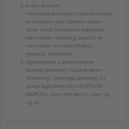
Anàlisi de xarxes
Paràmetres descriptius i característiques
de les xarxes: grau, diàmetre, xarxes
"small-world", entre altres. Algorismes
sobre xarxes: clustering, detecció de
comunitats i de nodes influents,
reputació, entre altres.
Algorismes per a dades massives
Resums (sketches) i fluxos de dades
(streaming). Mostratge (sampling). Es
veuran algorismes com a RESERVOIR
SAMPLING, count-min sketch, hyper-log-
log, etc.