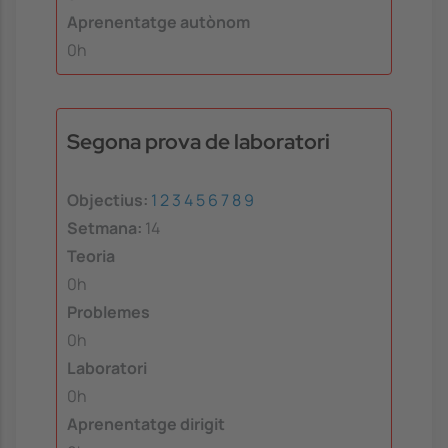
Aprenentatge autònom
0h
Segona prova de laboratori
Objectius:
1
2
3
4
5
6
7
8
9
Setmana:
14
Teoria
0h
Problemes
0h
Laboratori
0h
Aprenentatge dirigit