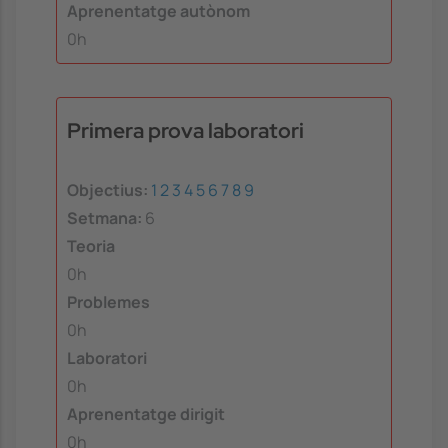
Aprenentatge autònom
0h
Primera prova laboratori
Objectius:
1
2
3
4
5
6
7
8
9
Setmana:
6
Teoria
0h
Problemes
0h
Laboratori
0h
Aprenentatge dirigit
0h