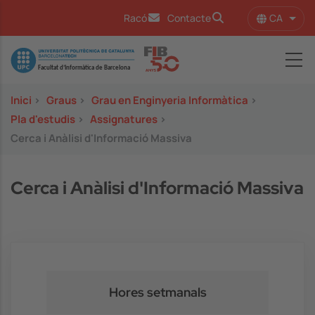
Vés al contingut
CA
Racó
Contacte
Llist
Image
Inici
>
Graus
>
Grau en Enginyeria Informàtica
>
Pla d'estudis
>
Assignatures
>
Cerca i Anàlisi d'Informació Massiva
Cerca i Anàlisi d'Informació Massiva
Hores setmanals