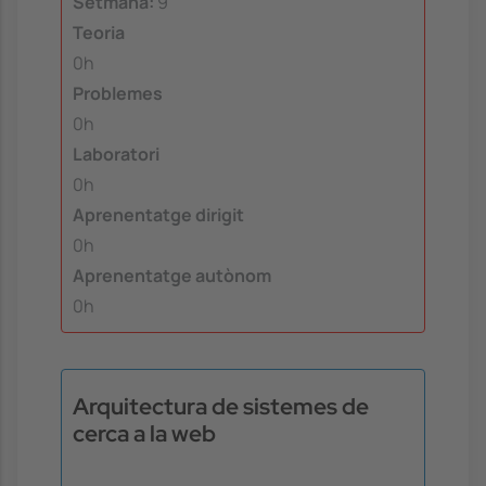
Setmana:
9
Teoria
0h
Problemes
0h
Laboratori
0h
Aprenentatge dirigit
0h
Aprenentatge autònom
0h
Arquitectura de sistemes de
cerca a la web