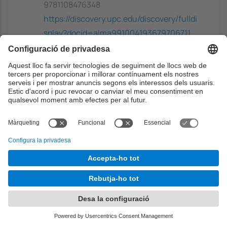
9781108476348
https://discovery.upc.edu/discovery/fulldi
splay?docid=alma991004193679706711
Modern information retrieval: the
concepts and technology behind
search
- Baeza-Yates, R.; Ribeiro-Neto, B,
Addison-Wesley / Pearson, 2011 . ISBN:
9780321416919
https://discovery.upc.edu/permalink/34C
SUC_UPC/l60p4r/alma99100393867970
6711
Complementari
Introduction to information retrieval
-
Manning, C.D.; Raghavan, P; Schütze, H,
Cambridge University Press, 2008. ISBN:
9780521865715