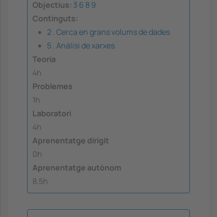
Objectius:
3
6
8
9
Continguts:
2 . Cerca en grans volums de dades
5 . Anàlisi de xarxes
Teoria
4h
Problemes
1h
Laboratori
4h
Aprenentatge dirigit
0h
Aprenentatge autònom
8.5h