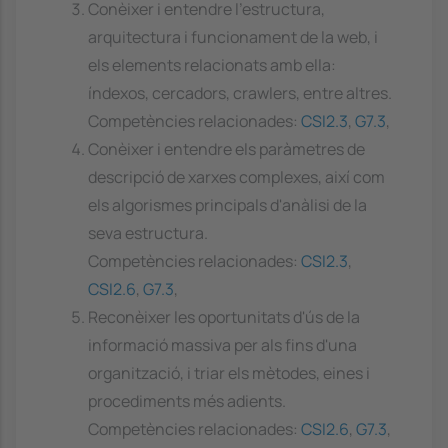
Conèixer i entendre l'estructura,
arquitectura i funcionament de la web, i
els elements relacionats amb ella:
índexos, cercadors, crawlers, entre altres.
Competències relacionades:
CSI2.3
,
G7.3
,
Conèixer i entendre els paràmetres de
descripció de xarxes complexes, així com
els algorismes principals d'anàlisi de la
seva estructura.
Competències relacionades:
CSI2.3
,
CSI2.6
,
G7.3
,
Reconèixer les oportunitats d'ús de la
informació massiva per als fins d'una
organització, i triar els mètodes, eines i
procediments més adients.
Competències relacionades:
CSI2.6
,
G7.3
,