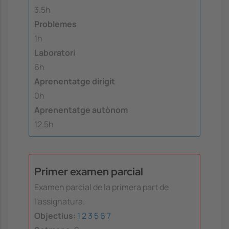
3.5h
Problemes
1h
Laboratori
6h
Aprenentatge dirigit
0h
Aprenentatge autònom
12.5h
Primer examen parcial
Examen parcial de la primera part de
l'assignatura.
Objectius:
1
2
3
5
6
7