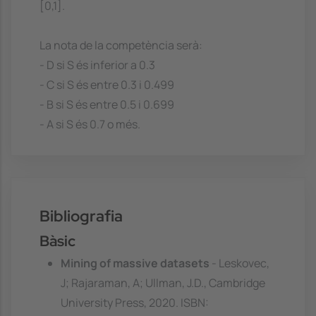
[0,1].
La nota de la competència serà:
- D si S és inferior a 0.3
- C si S és entre 0.3 i 0.499
- B si S és entre 0.5 i 0.699
- A si S és 0.7 o més.
Bibliografia
Bàsic
Mining of massive datasets
- Leskovec,
J; Rajaraman, A; Ullman, J.D., Cambridge
University Press, 2020. ISBN: