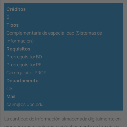
Créditos
6
Tipos
Complementaria de especialidad (Sistemas de
Información)
Requisitos
Prerrequisito:
BD
Prerrequisito:
PE
Correquisito:
PROP
Departamento
CS
Mail
caim@cs.upc.edu
La cantidad de información almacenada digitalmente en
muchas organizaciones, o colectivamente en la web, es