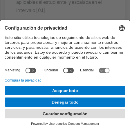
aplicables al estudiante, y escalada en el
intervalo [0,1].
La nota de la competencia será:
- D si S es inferior a 0.3
- C si S es entre 0.3 y 0.499
- B si S es entre 0.5 y 0.699
- A si S es 0.7 o más.
Bibliografía
Básico
Mining of massive datasets
- Leskovec,
J; Rajaraman, A; Ullman, J.D., Cambridge