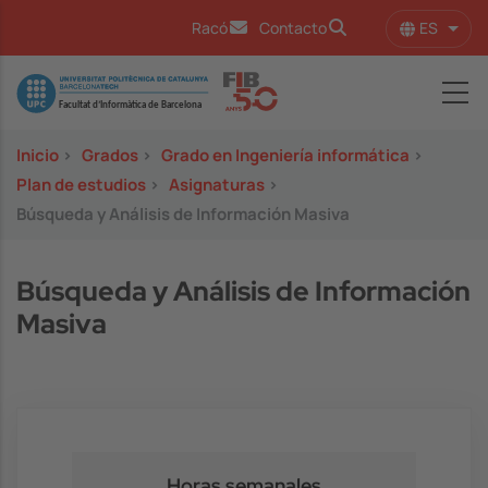
Pasar al contenido principal
ES
Racó
Contacto
Lista
Image
Inicio
>
Grados
>
Grado en Ingeniería informática
>
Plan de estudios
>
Asignaturas
>
Búsqueda y Análisis de Información Masiva
Búsqueda y Análisis de Información
Masiva
Horas semanales