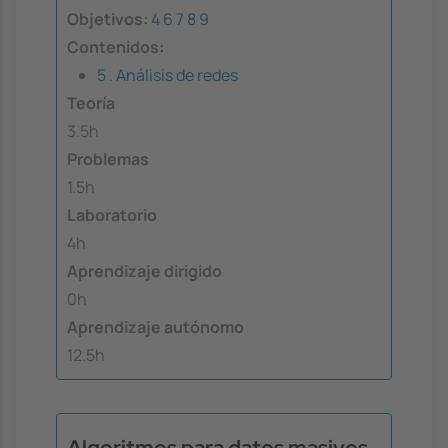
Objetivos:
4
6
7
8
9
Contenidos:
5 . Análisis de redes
Teoría
3.5h
Problemas
1.5h
Laboratorio
4h
Aprendizaje dirigido
0h
Aprendizaje autónomo
12.5h
Algoritmos para datos masivos