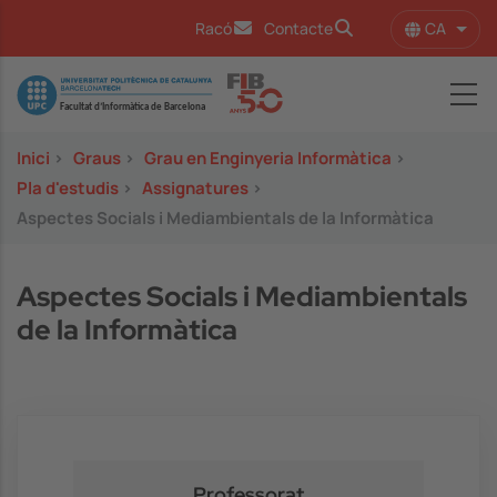
Vés al contingut
CA
Racó
Contacte
Llist
Image
Inici
>
Graus
>
Grau en Enginyeria Informàtica
>
Pla d'estudis
>
Assignatures
>
Aspectes Socials i Mediambientals de la Informàtica
Aspectes Socials i Mediambientals
de la Informàtica
Professorat