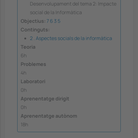
Desenvolupament del tema 2: Impacte
social de la Informàtica
Objectius:
7
6
3
5
Continguts:
2 . Aspectes socials de la informàtica
Teoria
6h
Problemes
4h
Laboratori
0h
Aprenentatge dirigit
0h
Aprenentatge autònom
18h