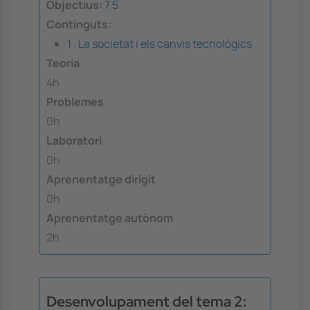
Objectius:
7
5
Continguts:
1 . La societat i els canvis tecnològics
Teoria
4h
Problemes
0h
Laboratori
0h
Aprenentatge dirigit
0h
Aprenentatge autònom
2h
Desenvolupament del tema 2: