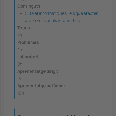
Continguts:
5 . Dret Informàtic: les lleis que afecten
als professionals informàtics
Teoria
4h
Problemes
4h
Laboratori
0h
Aprenentatge dirigit
0h
Aprenentatge autònom
10h