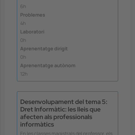
6h
Problemes
4h
Laboratori
0h
Aprenentatge dirigit
0h
Aprenentatge autònom
12h
Desenvolupament del tema 5:
Dret Informàtic: les lleis que
afecten als professionals
informàtics
En les classes magistrals del professor, els