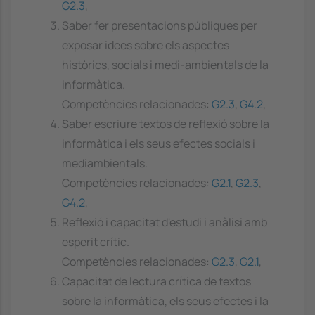
G2.3
,
Saber fer presentacions públiques per
exposar idees sobre els aspectes
històrics, socials i medi-ambientals de la
informàtica.
Competències relacionades:
G2.3
,
G4.2
,
Saber escriure textos de reflexió sobre la
informàtica i els seus efectes socials i
mediambientals.
Competències relacionades:
G2.1
,
G2.3
,
G4.2
,
Reflexió i capacitat d'estudi i anàlisi amb
esperit crític.
Competències relacionades:
G2.3
,
G2.1
,
Capacitat de lectura crítica de textos
sobre la informàtica, els seus efectes i la