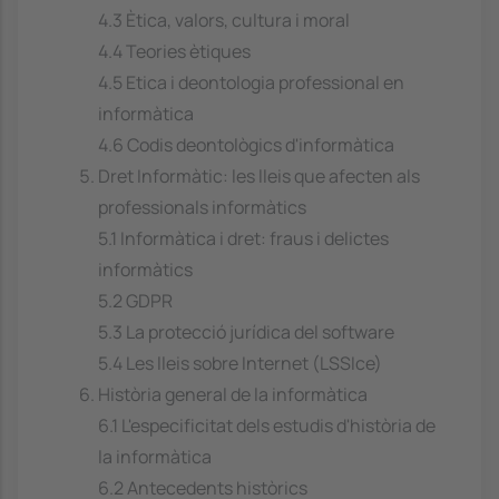
4.3 Ètica, valors, cultura i moral
4.4 Teories ètiques
4.5 Etica i deontologia professional en
informàtica
4.6 Codis deontològics d'informàtica
Dret Informàtic: les lleis que afecten als
professionals informàtics
5.1 Informàtica i dret: fraus i delictes
informàtics
5.2 GDPR
5.3 La protecció jurídica del software
5.4 Les lleis sobre Internet (LSSIce)
Història general de la informàtica
6.1 L'especificitat dels estudis d'història de
la informàtica
6.2 Antecedents històrics