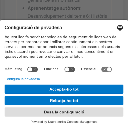
Aprenentatge autònom:
Desenvolupament del tema 6: Història
general de la informàtica
Objectius:
7
6
3
5
Continguts:
6 . Història general de la informàtica
Teoria
4h
Problemes
4h
Laboratori
0h
Aprenentatge dirigit
0h
Aprenentatge autònom
20h