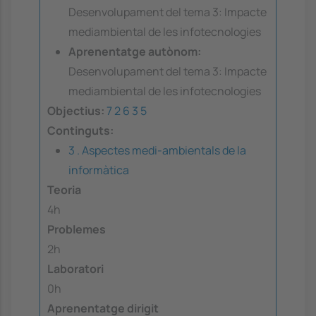
Desenvolupament del tema 3: Impacte
mediambiental de les infotecnologies
Aprenentatge autònom:
Desenvolupament del tema 3: Impacte
mediambiental de les infotecnologies
Objectius:
7
2
6
3
5
Continguts:
3 . Aspectes medi-ambientals de la
informàtica
Teoria
4h
Problemes
2h
Laboratori
0h
Aprenentatge dirigit