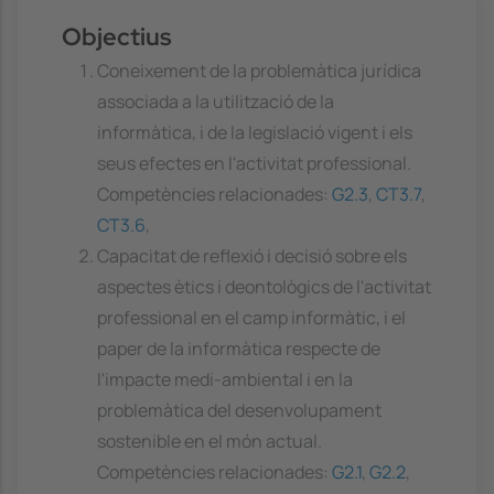
Objectius
Coneixement de la problemàtica jurídica
associada a la utilització de la
informàtica, i de la legislació vigent i els
seus efectes en l'activitat professional.
Competències relacionades:
G2.3
,
CT3.7
,
CT3.6
,
Capacitat de reflexió i decisió sobre els
aspectes ètics i deontològics de l'activitat
professional en el camp informàtic, i el
paper de la informàtica respecte de
l'impacte medi-ambiental i en la
problemàtica del desenvolupament
sostenible en el món actual.
Competències relacionades:
G2.1
,
G2.2
,