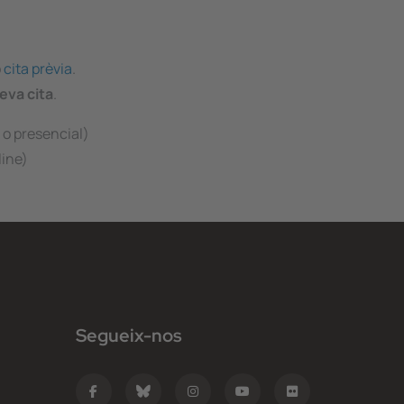
b
cita prèvia
.
teva cita
.
e o presencial)
line)
Segueix-nos