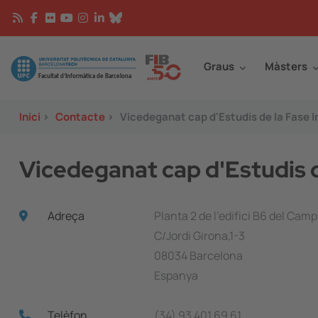
Vés al contingut
Continguts
Image
Graus
Màsters
Inici
>
Contacte
>
Vicedeganat cap d'Estudis de la Fase In
Vicedeganat cap d'Estudis de
Adreça
Planta 2 de l'edifici B6 del Cam
C/Jordi Girona,1-3
08034 Barcelona
Espanya
Telèfon
(34) 93 401 69 61