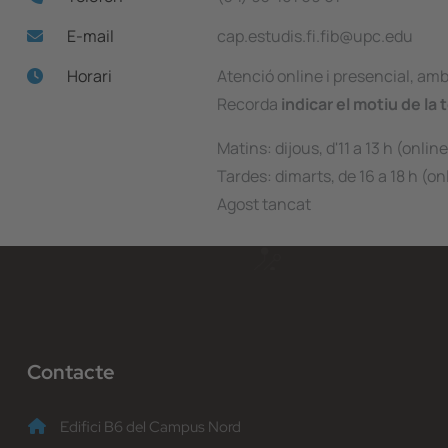
E-mail
cap.estudis.fi.fib@upc.edu
Horari
Atenció online i presencial, am
Recorda
indicar el motiu de la 
Matins: dijous, d'11 a 13 h (onlin
Tardes: dimarts, de 16 a 18 h (on
Agost tancat
Contacte
Edifici B6 del Campus Nord