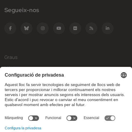
Segueix-nos
Graus
Màsters
Mobilitat Internacional
Recerca
Empresa
La FIB
Què necessites?