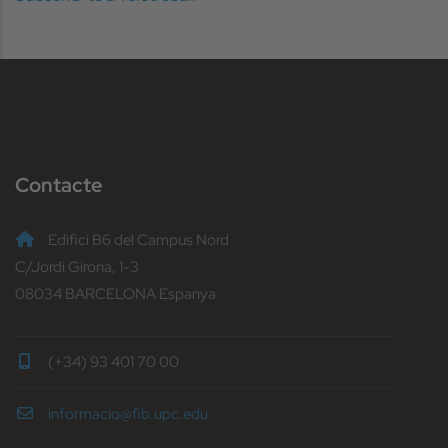
Contacte
Edifici B6 del Campus Nord
C/Jordi Girona, 1-3
08034 BARCELONA Espanya
(+34) 93 401 70 00
informacio@fib.upc.edu