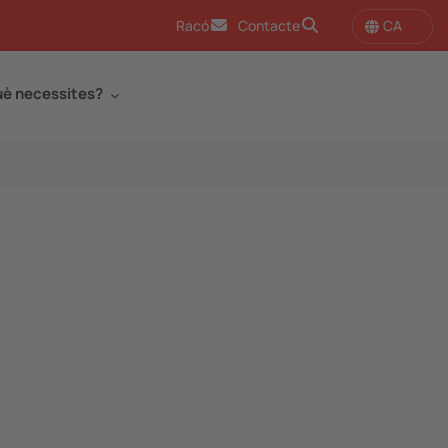
CA
Racó
Contacte
è necessites?