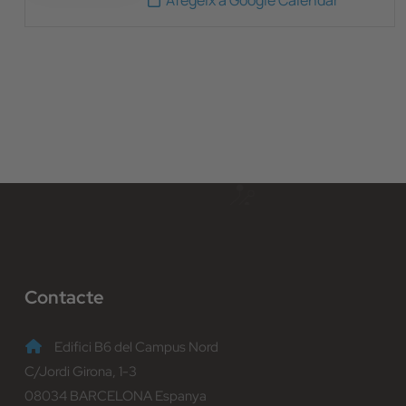
Afegeix a Google Calendar
Contacte
Edifici B6 del Campus Nord
C/Jordi Girona, 1-3
08034 BARCELONA Espanya