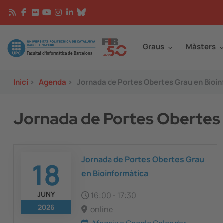
Vés al contingut
Continguts
Image
Graus
Màsters
Inici
>
Agenda
>
Jornada de Portes Obertes Grau en Bioi
Jornada de Portes Obertes 
Jornada de Portes Obertes Grau
18
en Bioinformàtica
JUNY
16:00
-
17:30
2026
online