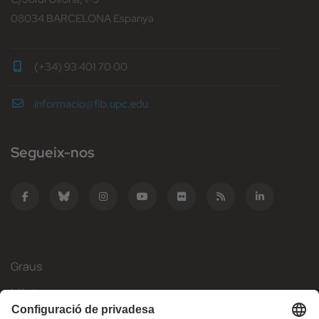
08034 BARCELONA Espanya
(+34) 93 401 70 00
informacio@fib.upc.edu
Segueix-nos
Graus
Màsters
Mobilitat Internacional