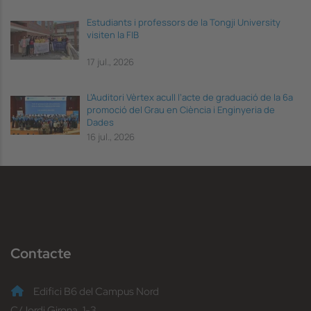
Estudiants i professors de la Tongji University
visiten la FIB
17 jul., 2026
L’Auditori Vèrtex acull l’acte de graduació de la 6a
promoció del Grau en Ciència i Enginyeria de
Dades
16 jul., 2026
Contacte
Edifici B6 del Campus Nord
C/Jordi Girona, 1-3