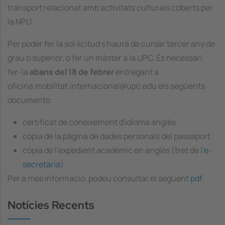
transport relacionat amb activitats culturals coberts per
la NPU.
Per poder fer la sol·licitud s'haurà de cursar tercer any de
grau o superior, o fer un màster a la UPC. És necessari
fer-la
abans del 18 de febrer
entregant a
oficina.mobilitat.internacional@upc.edu els següents
documents:
certificat de coneixement d'idioma anglès
còpia de la pàgina de dades personals del passaport
còpia de l'expedient acadèmic en anglès (tret de l'
e-
secretaria
)
Per a més informació, podeu consultar el següent
pdf
.
Notícies Recents