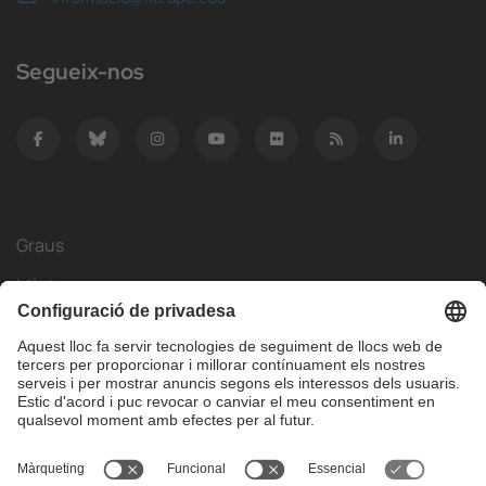
Segueix-nos
Graus
Màsters
Mobilitat Internacional
Recerca
Empresa
La FIB