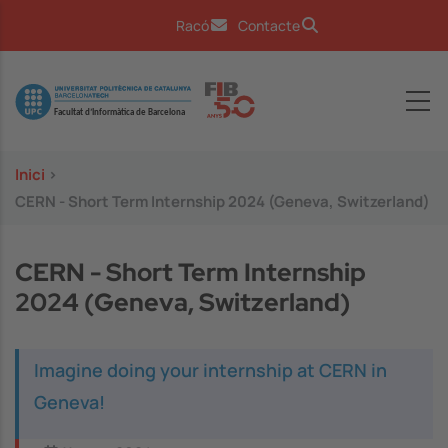
Vés al contingut
Racó
Contacte
Image
Inici
>
CERN - Short Term Internship 2024 (Geneva, Switzerland)
CERN - Short Term Internship
2024 (Geneva, Switzerland)
Imagine doing your internship at CERN in
Geneva!