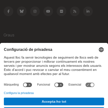
Graus
Màsters
Mobilitat Internacional
Recerca
Empresa
La FIB
Què necessites?
© Facultat d'Informàtica de Barcelona - Universitat Politècnica