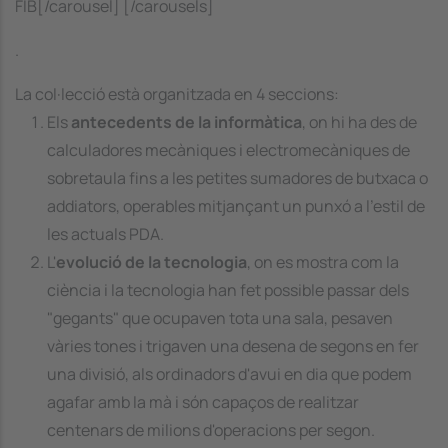
FIB[/carousel] [/carousels]
.
La col·lecció està organitzada en 4 seccions:
Els
antecedents de la informàtica
, on hi ha des de
calculadores mecàniques i electromecàniques de
sobretaula fins a les petites sumadores de butxaca o
addiators, operables mitjançant un punxó a l'estil de
les actuals PDA.
L'
evolució de la tecnologia
, on es mostra com la
ciència i la tecnologia han fet possible passar dels
"gegants" que ocupaven tota una sala, pesaven
vàries tones i trigaven una desena de segons en fer
una divisió, als ordinadors d'avui en dia que podem
agafar amb la mà i són capaços de realitzar
centenars de milions d'operacions per segon.