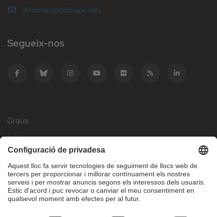
informacio@fib.upc.edu
Segueix-nos
Graus
Màsters
Mobilitat Internacional
Recerca
Empresa
La FIB