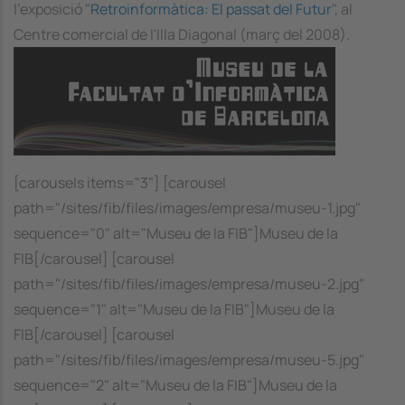
l'exposició "
Retroinformàtica: El passat del Futur
", al
Centre comercial de l'Illa Diagonal (març del 2008).
Image
[carousels items="3"] [carousel
path="/sites/fib/files/images/empresa/museu-1.jpg"
sequence="0" alt="Museu de la FIB"]Museu de la
FIB[/carousel] [carousel
path="/sites/fib/files/images/empresa/museu-2.jpg"
sequence="1" alt="Museu de la FIB"]Museu de la
FIB[/carousel] [carousel
path="/sites/fib/files/images/empresa/museu-5.jpg"
sequence="2" alt="Museu de la FIB"]Museu de la