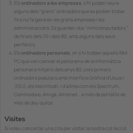
Els
ordinadors a les empreses
, s’hi poden veure
alguns dels "grans" ordinadors que es podien trobar
fins no fa gaire en les grans empreses i les
administracions. Es guarden dos "minicomputadors "
de finals dels 70 i dels 80, amb alguns dels seus
perifèrics.
Els
ordinadors personals
, on s’hi troben aquells IBM
PC que van canviar el panorama de la informàtica
personal a mitjans dels anys 80, o els primers
ordinadors populars amb Interfície Gràfica d'Usuari
(IGU), els Macintosh. I d'altres com els Spectrum,
Commodore, Amiga, Amstrad... a més de portàtils de
més de deu quilos.
Visites
Si voleu concertar una cita per visitar la nostra col·lecció