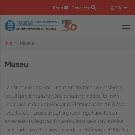
Vés al contingut
CA
Racó
Contacte
Llist
Image
Inici
>
Museu
Museu
La col·lecció de la Facultat d'Informàtica de Barcelona
recull i presenta la història de la informàtica, tal com
l'hem viscut des de la Facultat. El “museu” de la FIB és el
resultat d'un projecte de llarg recorregut que té com
antecedents l'exposició d'antiguitats de la informàtica
realitzada en el 30è aniversari de la FIB (maig del 2007) o