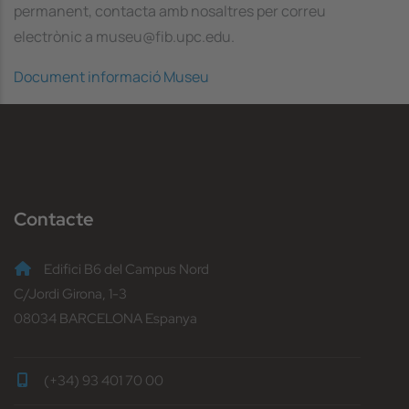
permanent, contacta amb nosaltres per correu
electrònic a museu@fib.upc.edu.
Document informació Museu
Contacte
Edifici B6 del Campus Nord
C/Jordi Girona, 1-3
08034 BARCELONA Espanya
(+34) 93 401 70 00