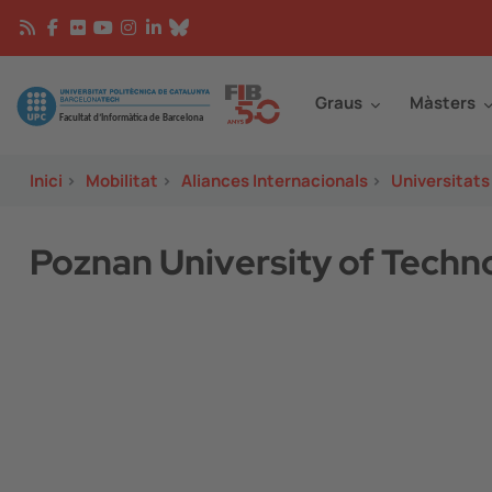
Vés al contingut
Continguts
Image
Graus
Màsters
Inici
>
Mobilitat
>
Aliances Internacionals
>
Universitats
Poznan University of Techn