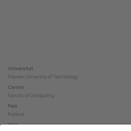
Universitat
Poznan University of Technology
Centre
Faculty of Computing
País
Polònia
Web